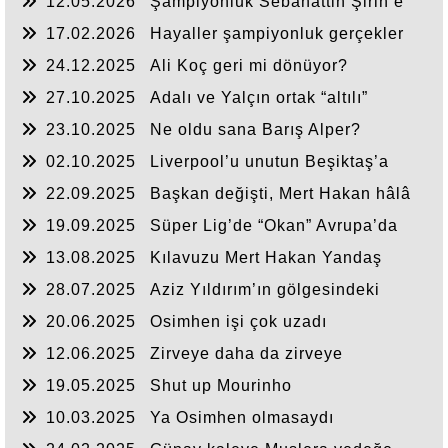
12.05.2026
Şampiyonluk Sebahattin Şirin’e
yazar
17.02.2026
Hayaller şampiyonluk gerçekler
ikincilik
24.12.2025
Ali Koç geri mi dönüyor?
27.10.2025
Adalı ve Yalçın ortak “altılı”
yapsın!
23.10.2025
Ne oldu sana Barış Alper?
02.10.2025
Liverpool’u unutun Beşiktaş’a
odaklanın
22.09.2025
Başkan değişti, Mert Hakan hâlâ
duruyor
19.09.2025
Süper Lig’de “Okan” Avrupa’da
“Buruk”
13.08.2025
Kılavuzu Mert Hakan Yandaş
olanın!
28.07.2025
Aziz Yıldırım’ın gölgesindeki
Fenerbahçe
20.06.2025
Osimhen işi çok uzadı
12.06.2025
Zirveye daha da zirveye
19.05.2025
Shut up Mourinho
10.03.2025
Ya Osimhen olmasaydı