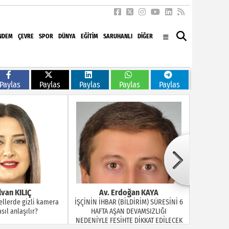
NDEM
ÇEVRE
SPOR
DÜNYA
EĞITIM
SARUHANLI
DİĞER
Paylas
Paylas
Paylas
Paylas
Paylas
doğan KAYA
Ayşe GERENTEPE
B
BİLDİRİM) SÜRESİNİ 6
“Dünya Kız Çocuklar Günü” mü
Arkad
N DEVAMSIZLIĞI
Dediniz!...
HTE DİKKAT EDİLECEK