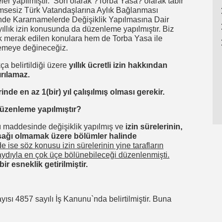
er yapılmıştır. Son olarak ?Torba Yasa? olarak tabir
msesiz Türk Vatandaşlarına Aylık Bağlanması
e Kararnamelerde Değişiklik Yapılmasına Dair
 yıllık izin konusunda da düzenleme yapılmıştır. Biz
arak merak edilen konulara hem de Torba Yasa ile
enlemeye değineceğiz.
a belirtildiği üzere
yıllık ücretli izin hakkından
rılamaz.
nde en az 1(bir) yıl çalışılmış olması gerekir.
r düzenleme yapılmıştır?
ı maddesinde değişiklik yapılmış ve
izin sürelerinin,
aşağı olmamak üzere bölümler halinde
ise söz konusu izin sürelerinin yine tarafların
ydıyla en çok üçe bölünebileceği düzenlenmişti.
ir esneklik getirilmiştir.
ayısı 4857 sayılı İş Kanunu`nda belirtilmiştir. Buna