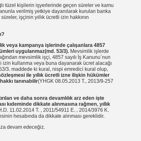
lı tüzel kişilerin işyerlerinde geçen süreler ve kamu
kanunla verilmiş yetkiye dayanılarak kurulan banka
reler, işçinin yıllık ücretli izin hakkının
ı?
mlik veya kampanya işlerinde çalışanlara 4857
hükümleri uygulanmaz(md. 53/3).
Mevsimlik işlerde
acağından mevsimlik işçi, 4857 sayılı İş Kanunu´nun
retli izin kullanma veya buna dayanarak ücret alacağı
3/3. maddede ki kural, nispi emredici kural olup,
özleşmesi ile yıllık ücretli izne ilişkin hükümler
 hakkı tanınabilir
(YHGK 08.05.2013 T., 2013/9-257
ırılan ve daha sonra devamlılık arz eden işte
ası kıdeminde dikkate alınmasına rağmen, yıllık
 H.D. 11.02.2014 T. , 2011/54911 E. , 2014/3976 K.
resinin hesabında da dikkate alınması gereklidir.
mıza devam edeceğiz.