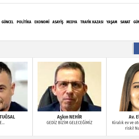
GÜNCEL
POLITIKA
EKONOMI
ASAYIŞ
MEDYA
TRAFIK KAZASI
YAŞAM
SANAT
GÜ
el Sporculara Foça'da Unutulmaz Deniz Etkinliği
15. Olağan Kongresine Gidiyor: Başkan Baki Ulu
EHİR
Av. Elvan KILIÇ
Av. Er
ELECEĞİMİZ
Kiralık ev ve otellerde gizli kamera
İŞÇİNİN İHBAR (
riski! Nasıl anlaşılır?
HAFTA AŞA
NEDENİYLE FESİ