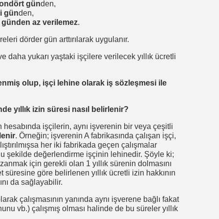
ondört gün
den,
mi gün
den,
tı günden az verilemez
.
süreleri dörder gün arttırılarak uygulanır.
 daha yukarı yaştaki işçilere verilecek yıllık ücretli
rlenmiş olup, işçi lehine olarak iş sözleşmesi ile
de yıllık izin süresi nasıl belirlenir?
 hesabında işçilerin, aynı işverenin bir veya çeşitli
lenir
. Örneğin; işverenin A fabrikasında çalışan işçi,
ıştırılmışsa her iki fabrikada geçen çalışmalar
. Bu şekilde değerlendirme işçinin lehinedir. Şöyle ki;
azanmak için gerekli olan 1 yıllık sürenin dolmasını
et süresine göre belirlenen yıllık ücretli izin hakkının
nı da sağlayabilir.
larak çalışmasının yanında aynı işverene bağlı fakat
unu vb.) çalışmış olması halinde de bu süreler yıllık