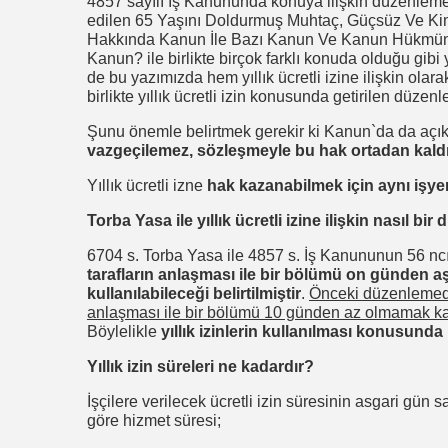
4857 sayılı İş Kanununda konuya ilişkin düzenlemel
edilen 65 Yaşını Doldurmuş Muhtaç, Güçsüz Ve Ki
Hakkında Kanun İle Bazı Kanun Ve Kanun Hükmünd
Kanun? ile birlikte birçok farklı konuda olduğu gibi
de bu yazımızda hem yıllık ücretli izine ilişkin ol
birlikte yıllık ücretli izin konusunda getirilen düz
Şunu önemle belirtmek gerekir ki Kanun`da da açıkç
vazgeçilemez, sözleşmeyle bu hak ortadan kaldı
Yıllık ücretli izne
hak kazanabilmek için aynı işyeri
Torba Yasa ile yıllık ücretli izine ilişkin nasıl bi
6704 s. Torba Yasa ile 4857 s. İş Kanununun 56 nc
tarafların anlaşması ile bir bölümü on günden 
kullanılabileceği belirtilmiştir
.
Önceki düzenlemede 
anlaşması ile bir bölümü 10 günden az olmamak ka
Böylelikle
yıllık izinlerin kullanılması konusunda b
Yıllık izin süreleri ne kadardır?
İşçilere verilecek ücretli izin süresinin asgari gün s
göre hizmet süresi;