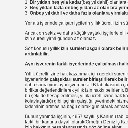
1.
Bir yıldan beş yıla kadar
(beş yıl dahil) olanlara
2.
Beş yıldan fazla onbeş yıldan az olanlara yir
3.
Onbeş yıl dahil ve daha fazla olanlara yirmial
Yer altı işlerinde çalışan işçilerin yıllık ücretli izin 
Ancak on sekiz ve daha küçük yaştaki işçilerle elli ve
izin süresi yirmi günden az olamaz.
Söz konusu
yıllık izin süreleri asgari olarak beli
arttırılabilir
.
Aynı işverenin farklı işyerlerinde çalışılması halin
Yıllık ücretli izine hak kazanmak için gerekli sürenin
işyerlerinde
çalıştıkları süreler birleştirilerek belir
daha sonra yine aynı işverene ait B fabrikasında çal
birlikte değerlendirilerek yıllık izin hakkı belirlenir
bu şekilde hesap edilmesi, yıllık ücretli izine hak k
kolaylaştırdığı gibi işçinin çalıştığı işyerindeki hizm
kıdeminin artmasına bağlı olarak gün olarak artması
Bunun yanında işçinin, 4857 sayılı İş Kanunu tabi o
farklı bir kanuna dayalı olarak(Örneğin Deniz İş Kan
izin hakkının hesaplanmasında göz önüne alınır.