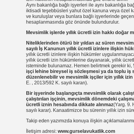
Aynı bakanlığa bağlı işyerleri ile aynı bakanlığa bağ
iktisadi teşebbüsleri yahut özel kanuna veya özel 
ve kuruluşlar veya bunlara bağlı işyerlerinde geçen sü
hesaplanmasında göz önünde bulundurulur.
Mevsimlik işlerde yıllık ücretli izin hakkı doğar m
Niteliklerinden ötürü bir yıldan az süren mevsi
sayılı İş Kanunun yıllık ücretli izinlere ilişkin 
yıllık ücretli izinlere ilişkin hükümler uygulanmay
yıllık ücretli izin hükümlerine dayanarak, yıllık üc
isteminde bulunamaz. Hemen belirtmek gerekir ki, 5
işçi lehine bireysel iş sözleşmesi ya da toplu iş s
düzenlenebilir ve mevsimlik işçiler için yıllık izin
E. , 2013/592 K. sayılı kararı).
Bir işyerinde başlangıçta mevsimlik olarak çalışt
çalıştırılan işçinin, mevsimlik dönemdeki çalışm
ücretli iznin hesabında dikkate alınmaz
(Yarg. 9.
sayılı karar). Kanaatimizce bu sürenin yıllık izin sü
Takip eden yazımızda konuya ilişkin açıklamaları
İletişim adresi:
www.gurselavukatlik.com