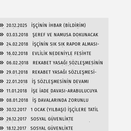
SUSLAR
20.12.2025
İŞÇİNİN İHBAR (BİLDİRİM)
SÜRESİNİ 6 HAFTA AŞAN DEVAMSIZLIĞI
03.03.2018
ŞEREF VE NAMUSA DOKUNACAK
NEDENİYLE FESİHTE DİKKAT EDİLECEK HUSUSLAR
SUÇLAMALARDA BULUNMA-HAKLI FESİH
24.02.2018
İŞÇİNİN SIK SIK RAPOR ALMASI-
İŞE İADE DAVASI-GEÇERLİ FESİH
16.02.2018
EVLİLİK NEDENİYLE FESİHTE
TAZMİNATA HAK KAZANABİLMEK İÇİN DİKKAT
06.02.2018
REKABET YASAĞI SÖZLEŞMESİNİN
EDİLMESİ GEREKEN HUSUSLAR
FESHE BAĞLI OLARAK GEÇERLİLİĞİ-İŞVERENİN
29.01.2018
REKABET YASAĞI SÖZLEŞMESİ-
YÜKÜMLÜLÜK ALMASI GEREKMEDİĞİ-İŞYERİNİN
GEÇERLİLİK KOŞULLARI
DEVRİ HALİNDE SÖZLEŞMENİN GEÇERLİLİĞİ
22.01.2018
İŞ SÖZLEŞMESİNİN DEVAMI
SIRASINDA İŞVERENLE REKABET-İŞÇİNİN SADAKAT
11.01.2018
İŞE İADE DAVASI-ARABULUCUYA
BORCU -HAKLI FESİH
BAŞVURMA ZORUNLULUĞU VE UYGULAMASI
08.01.2018
İŞ DAVALARINDA ZORUNLU
ARABULUCULUK
30.12.2017
1 OCAK (YILBAŞI) İŞÇİLERE TATİL
Mİ?
26.12.2017
SOSYAL GÜVENLİKTE
DEĞİŞİKLİKLER-SOSYAL SİGORTA İŞLEMLERİ
18.12.2017
SOSYAL GÜVENLİKTE
YÖNETMELİĞİNDE DEĞİŞİKLİK (2)