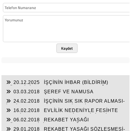
Kaydet
20.12.2025
İŞÇİNİN İHBAR (BİLDİRİM)
SÜRESİNİ 6 HAFTA AŞAN DEVAMSIZLIĞI
03.03.2018
ŞEREF VE NAMUSA
NEDENİYLE FESİHTE DİKKAT EDİLECEK
DOKUNACAK SUÇLAMALARDA BULUNMA-
HUSUSLAR
24.02.2018
İŞÇİNİN SIK SIK RAPOR ALMASI-
HAKLI FESİH
İŞE İADE DAVASI-GEÇERLİ FESİH
16.02.2018
EVLİLİK NEDENİYLE FESİHTE
TAZMİNATA HAK KAZANABİLMEK İÇİN DİKKAT
06.02.2018
REKABET YASAĞI
EDİLMESİ GEREKEN HUSUSLAR
SÖZLEŞMESİNİN FESHE BAĞLI OLARAK
29.01.2018
REKABET YASAĞI SÖZLEŞMESİ-
GEÇERLİLİĞİ-İŞVERENİN YÜKÜMLÜLÜK