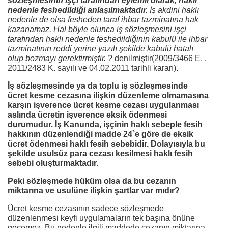
sözleşmesinin işçi tarafından eylemli olarak, haklı
nedenle feshedildiği anlaşılmaktadır.
İş akdini haklı
nedenle de olsa fesheden taraf ihbar tazminatına hak
kazanamaz. Hal böyle olunca iş sözleşmesini işçi
tarafından haklı nedenle feshedildiğinin kabulü ile ihbar
tazminatının reddi yerine yazılı şekilde kabulü hatalı
olup bozmayı gerektirmiştir.
? denilmiştir(2009/3466 E. ,
2011/2483 K. sayılı ve 04.02.2011 tarihli kararı).
İş sözleşmesinde ya da toplu iş sözleşmesinde
ücret kesme cezasına ilişkin düzenleme olmamasına
karşın işverence ücret kesme cezası uygulanması
aslında ücretin işverence eksik ödenmesi
durumudur. İş Kanunda, işçinin haklı sebeple fesih
hakkının düzenlendiği madde 24`e göre de eksik
ücret ödenmesi haklı fesih sebebidir. Dolayısıyla bu
şekilde usulsüz para cezası kesilmesi haklı fesih
sebebi oluşturmaktadır.
Peki sözleşmede hüküm olsa da bu cezanın
miktarına ve usulüne ilişkin şartlar var mıdır?
Ücret kesme cezasının sadece sözleşmede
düzenlenmesi keyfi uygulamaların tek başına önüne
geçemez. Bu nedenle ilgili maddede cezanın miktarına