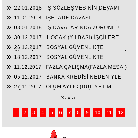
GEÇERLİLİK KOŞULLARI
ALMASI GEREKMEDİĞİ-İŞYERİNİN DEVRİ
22.01.2018
İŞ SÖZLEŞMESİNİN DEVAMI
HALİNDE SÖZLEŞMENİN GEÇERLİLİĞİ
SIRASINDA İŞVERENLE REKABET-İŞÇİNİN
11.01.2018
İŞE İADE DAVASI-
SADAKAT BORCU -HAKLI FESİH
ARABULUCUYA BAŞVURMA ZORUNLULUĞU VE
08.01.2018
İŞ DAVALARINDA ZORUNLU
UYGULAMASI
ARABULUCULUK
30.12.2017
1 OCAK (YILBAŞI) İŞÇİLERE
TATİL Mİ?
26.12.2017
SOSYAL GÜVENLİKTE
DEĞİŞİKLİKLER-SOSYAL SİGORTA İŞLEMLERİ
18.12.2017
SOSYAL GÜVENLİKTE
YÖNETMELİĞİNDE DEĞİŞİKLİK (2)
DEĞİŞİKLİKLER-SOSYAL SİGORTA İŞLEMLERİ
11.12.2017
FAZLA ÇALIŞMA(FAZLA MESAİ)
YÖNETMELİĞİNDE DEĞİŞİKLİK
ONAYININ HER YIL ALINMASI UYGULAMASI
05.12.2017
BANKA KREDİSİ NEDENİYLE
KALKTI-HAKLI FESİH
EMEKLİNİN MAAŞININ TAMAMINA BLOKE
27.11.2017
ÖLÜM AYLIĞI(DUL-YETİM
KONULAMAYACAĞI
AYLIĞI)-AYLIK BAĞLANMASINA İLİŞKİN ÖNEMLİ
HUSUSLAR
Sayfa:
1
2
3
4
5
6
7
8
9
10
11
12