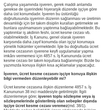
Çalışma yaşamında işveren, gerek maddi anlamda
gerekse de işyerindeki hiyerarşik düzende işçiye göre
daha üst konumdadır. İşveren bu üstünlüğü
doğrultusunda işyerinin düzenin sağlanması ve üretimin
devamlılığı için bir takım disiplin kuralları getirmekte ve
bunlara uyulmamasını yaptırıma bağlayabilmektedir. Bu
yaptırımlar iş akdinin feshi, ücret kesme cezası vb.
olabilmektedir. İş Kanunu, genel olarak işveren
karşısında daha zayıf konumda olan işçiyi korumaya
yönelik hükümler içermektedir. İşte bu doğrultuda ücret
kesme cezasının işverene keyfi uygulamalar yapma
imkânı vermemesi için 4857 s. İş Kanununda ücret
kesme cezası bir takım koşullara bağlanmıştır. Bizde bu
yazımızda konuya ilişkin kısa açıklamalar yapacağız.
İşveren, ücret kesme cezasını işçiye konuya ilişkin
bilgi vermeden düzenleyebilir mi?
Ücret kesme cezasına ilişkin düzenleme 4857 s. İş
Kanununun 38 inci maddesiyle getirilmiştir. İlgili
düzenlemeye göre;
işveren toplu sözleşme veya iş
sözleşmelerinde gösterilmiş olan sebepler dışında
işçiye ücret kesme cezası veremez
(md. 38/1).