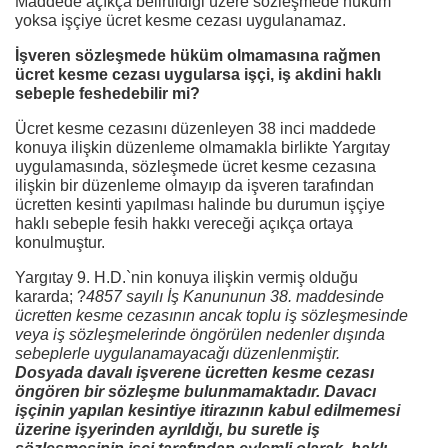
Maddede açıkça belirtildiği üzere sözleşmede hüküm
yoksa işçiye ücret kesme cezası uygulanamaz.
İşveren sözleşmede hüküm olmamasına rağmen
ücret kesme cezası uygularsa işçi, iş akdini haklı
sebeple feshedebilir mi?
Ücret kesme cezasını düzenleyen 38 inci maddede
konuya ilişkin düzenleme olmamakla birlikte Yargıtay
uygulamasında, sözleşmede ücret kesme cezasına
ilişkin bir düzenleme olmayıp da işveren tarafından
ücretten kesinti yapılması halinde bu durumun işçiye
haklı sebeple fesih hakkı vereceği açıkça ortaya
konulmuştur.
Yargıtay 9. H.D.`nin konuya ilişkin vermiş olduğu
kararda; ?
4857 sayılı İş Kanununun 38. maddesinde
ücretten kesme cezasının ancak toplu iş sözleşmesinde
veya iş sözleşmelerinde öngörülen nedenler dışında
sebeplerle uygulanamayacağı düzenlenmiştir.
Dosyada davalı işverene ücretten kesme cezası
öngören bir sözleşme bulunmamaktadır. Davacı
işçinin yapılan kesintiye itirazının kabul edilmemesi
üzerine işyerinden ayrıldığı, bu suretle iş