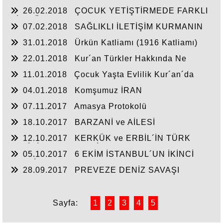
26.02.2018
ÇOCUK YETİŞTİRMEDE FARKLI
BİR YÖNTEM NLP
07.02.2018
SAĞLIKLI İLETİŞİM KURMANIN
ALTIN KURALLARI
31.01.2018
Ürkün Katliamı (1916 Katliamı)
22.01.2018
Kur´an Türkler Hakkında Ne
Diyor?
11.01.2018
Çocuk Yaşta Evlilik Kur´an´da
Yoktur
04.01.2018
Komşumuz İRAN
07.11.2017
Amasya Protokolü
18.10.2017
BARZANİ ve AİLESİ
12.10.2017
KERKÜK ve ERBİL´İN TÜRK
TARİHİ GERÇEKLERİ
05.10.2017
6 EKİM İSTANBUL´UN İKİNCİ
FETHİ
28.09.2017
PREVEZE DENİZ SAVAŞI
Sayfa:
1
2
3
4
5