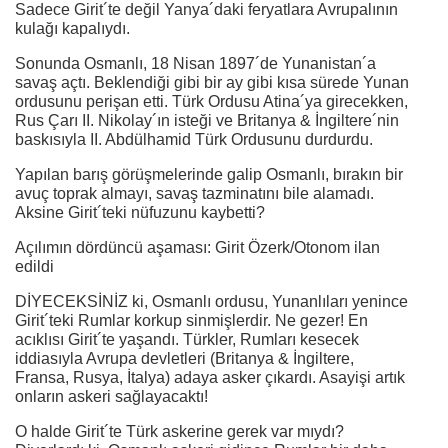
Sadece Girit´te değil Yanya´daki feryatlara Avrupalının
kulağı kapalıydı.
Sonunda Osmanlı, 18 Nisan 1897´de Yunanistan´a
savaş açtı. Beklendiği gibi bir ay gibi kısa sürede Yunan
ordusunu perişan etti. Türk Ordusu Atina´ya girecekken,
Rus Çarı II. Nikolay´ın isteği ve Britanya & İngiltere´nin
baskısıyla II. Abdülhamid Türk Ordusunu durdurdu.
Yapılan barış görüşmelerinde galip Osmanlı, bırakın bir
avuç toprak almayı, savaş tazminatını bile alamadı.
Aksine Girit´teki nüfuzunu kaybetti?
Açılımın dördüncü aşaması: Girit Özerk/Otonom ilan
edildi
DİYECEKSİNİZ ki, Osmanlı ordusu, Yunanlıları yenince
Girit´teki Rumlar korkup sinmişlerdir. Ne gezer! En
acıklısı Girit´te yaşandı. Türkler, Rumları kesecek
iddiasıyla Avrupa devletleri (Britanya & İngiltere,
Fransa, Rusya, İtalya) adaya asker çıkardı. Asayişi artık
onların askeri sağlayacaktı!
O halde Girit´te Türk askerine gerek var mıydı?