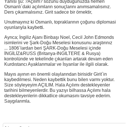
Yanisi şu: ?Açılım? sözünü duyduğunuzda hemen
Osmanlı´daki açılımların sonuçlarını anımsamalısınız.
Ders çıkarmalısınız. Girit sadece bir örnektir,
Unutmayınız ki Osmanlı, topraklarının çoğunu diplomasi
oyunlarıyla kaybetti.
Ayrıca; İngiliz Ajanı Binbaşı Noel, Cecil John Edmonds
isimlerini ve Şark-Doğu Meselesi konusunu araştırınız
... 1806´lardan beri ŞARK-Doğu Meselesi içinde
İNGİLİZ&RUSS (Britanya-INGILTERE & Rusya)
kontrolünde ve tekelinde çıkarılan artarak devam eden
Kurdıstancı Ayaklanmalar ve İsyanlar ile ilgili olarak.
Mayıs ayının en önemli olaylarından birisidir Girit´in
kaybedilmesi. Neden kaybettik bunu bilen varmı yoktur.
Size söyleyeyim AÇILIM. Hala Açılımı destekleyenler
tarihini bilmeyenlerdir. Bu yazıyı bilhassa Açılımı hala
destekleyenlerin dikkatlice okumasını tavsiye ederim.
Saygılarımla.