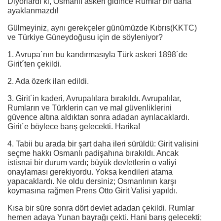
Diyorlardı ki, Osmanlı askeri gidince Rumlar bir daha
ayaklanmazdı!
Gülmeyiniz, aynı gerekçeler günümüzde Kıbrıs(KKTC)
ve Türkiye Güneydoğusu için de söyleniyor?
1. Avrupa´nın bu kandırmasıyla Türk askeri 1898´de
Girit´ten çekildi.
2. Ada özerk ilan edildi.
3. Girit´in kaderi, Avrupalılara bırakıldı. Avrupalılar,
Rumların ve Türklerin can ve mal güvenliklerini
güvence altına aldıktan sonra adadan ayrılacaklardı.
Girit´e böylece barış gelecekti. Harika!
4. Tabii bu arada bir şart daha ileri sürüldü: Girit valisini
seçme hakkı Osmanlı padişahına bırakıldı. Ancak
istisnai bir durum vardı; büyük devletlerin o valiyi
onaylaması gerekiyordu. Yoksa kendileri atama
yapacaklardı. Ne oldu dersiniz; Osmanlının karşı
koymasına rağmen Prens Otto Girit Valisi yapıldı.
Kısa bir süre sonra dört devlet adadan çekildi. Rumlar
hemen adaya Yunan bayrağı çekti. Hani barış gelecekti;