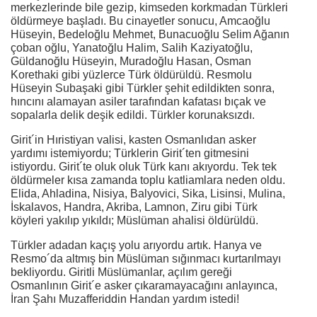
merkezlerinde bile gezip, kimseden korkmadan Türkleri
öldürmeye başladı. Bu cinayetler sonucu, Amcaoğlu
Hüseyin, Bedeloğlu Mehmet, Bunacuoğlu Selim Ağanın
çoban oğlu, Yanatoğlu Halim, Salih Kaziyatoğlu,
Güldanoğlu Hüseyin, Muradoğlu Hasan, Osman
Korethaki gibi yüzlerce Türk öldürüldü. Resmolu
Hüseyin Subaşaki gibi Türkler şehit edildikten sonra,
hıncını alamayan asiler tarafından kafatası bıçak ve
sopalarla delik deşik edildi. Türkler korunaksızdı.
Girit´in Hıristiyan valisi, kasten Osmanlıdan asker
yardımı istemiyordu; Türklerin Girit´ten gitmesini
istiyordu. Girit´te oluk oluk Türk kanı akıyordu. Tek tek
öldürmeler kısa zamanda toplu katliamlara neden oldu.
Elida, Ahladina, Nisiya, Balyovici, Sika, Lisinsi, Mulina,
İskalavos, Handra, Akriba, Lamnon, Ziru gibi Türk
köyleri yakılıp yıkıldı; Müslüman ahalisi öldürüldü.
Türkler adadan kaçış yolu arıyordu artık. Hanya ve
Resmo´da altmış bin Müslüman sığınmacı kurtarılmayı
bekliyordu. Giritli Müslümanlar, açılım gereği
Osmanlının Girit´e asker çıkaramayacağını anlayınca,
İran Şahı Muzafferiddin Handan yardım istedi!