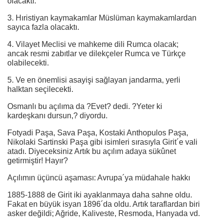
olacaktı.
3. Hıristiyan kaymakamlar Müslüman kaymakamlardan
sayıca fazla olacaktı.
4. Vilayet Meclisi ve mahkeme dili Rumca olacak;
ancak resmi zabıtlar ve dilekçeler Rumca ve Türkçe
olabilecekti.
5. Ve en önemlisi asayişi sağlayan jandarma, yerli
halktan seçilecekti.
Osmanlı bu açılıma da ?Evet? dedi. ?Yeter ki
kardeşkanı dursun,? diyordu.
Fotyadi Paşa, Sava Paşa, Kostaki Anthopulos Paşa,
Nikolaki Sartinski Paşa gibi isimleri sırasıyla Girit´e vali
atadı. Diyeceksiniz Artık bu açılım adaya sükûnet
getirmiştir! Hayır?
Açılımın üçüncü aşaması: Avrupa´ya müdahale hakkı
1885-1888 de Girit iki ayaklanmaya daha sahne oldu.
Fakat en büyük isyan 1896´da oldu. Artık taraflardan biri
asker değildi; Ağride, Kaliveste, Resmoda, Hanyada vd.