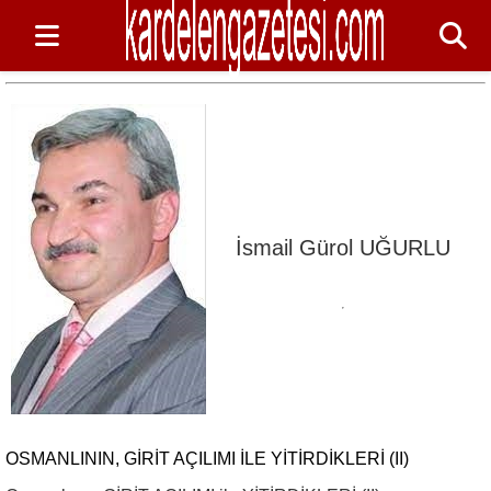
İsmail Gürol UĞURLU
OSMANLININ, GİRİT AÇILIMI ILE YİTİRDİKLERİ (II)