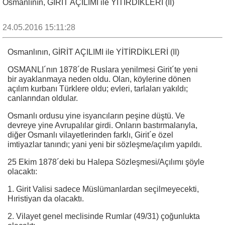
Osmanlının, GİRİT AÇILIMI ile YİTİRDİKLERİ (II)
24.05.2016 15:11:28
Osmanlının, GİRİT AÇILIMI ile YİTİRDİKLERİ (II)
OSMANLI´nın 1878´de Ruslara yenilmesi Girit´te yeni
bir ayaklanmaya neden oldu. Olan, köylerine dönen
açılım kurbanı Türklere oldu; evleri, tarlaları yakıldı;
canlarından oldular.
Osmanlı ordusu yine isyancıların peşine düştü. Ve
devreye yine Avrupalılar girdi. Onların bastırmalarıyla,
diğer Osmanlı vilayetlerinden farklı, Girit´e özel
imtiyazlar tanındı; yani yeni bir sözleşme/açılım yapıldı.
25 Ekim 1878´deki bu Halepa Sözleşmesi/Açılımı şöyle
olacaktı:
1. Girit Valisi sadece Müslümanlardan seçilmeyecekti,
Hıristiyan da olacaktı.
2. Vilayet genel meclisinde Rumlar (49/31) çoğunlukta