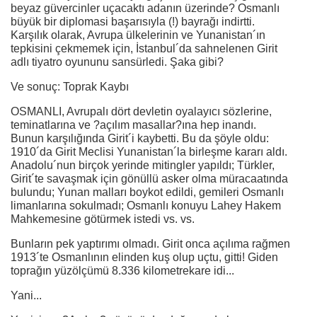
beyaz güvercinler uçacaktı adanın üzerinde? Osmanlı
büyük bir diplomasi başarısıyla (!) bayrağı indirtti.
Karşılık olarak, Avrupa ülkelerinin ve Yunanistan´ın
tepkisini çekmemek için, İstanbul´da sahnelenen Girit
adlı tiyatro oyununu sansürledi. Şaka gibi?
Ve sonuç: Toprak Kaybı
OSMANLI, Avrupalı dört devletin oyalayıcı sözlerine,
teminatlarına ve ?açılım masallar?ına hep inandı.
Bunun karşılığında Girit´i kaybetti. Bu da şöyle oldu:
1910´da Girit Meclisi Yunanistan´la birleşme kararı aldı.
Anadolu´nun birçok yerinde mitingler yapıldı; Türkler,
Girit´te savaşmak için gönüllü asker olma müracaatında
bulundu; Yunan malları boykot edildi, gemileri Osmanlı
limanlarına sokulmadı; Osmanlı konuyu Lahey Hakem
Mahkemesine götürmek istedi vs. vs.
Bunların pek yaptırımı olmadı. Girit onca açılıma rağmen
1913´te Osmanlının elinden kuş olup uçtu, gitti! Giden
toprağın yüzölçümü 8.336 kilometrekare idi...
Yani...