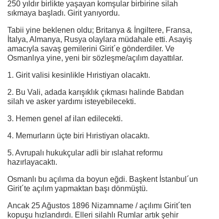
250 yıldır birlikte yaşayan komşular birbirine silah
sıkmaya başladı. Girit yanıyordu.
Tabii yine beklenen oldu; Britanya & İngiltere, Fransa,
İtalya, Almanya, Rusya olaylara müdahale etti. Asayiş
amacıyla savaş gemilerini Girit´e gönderdiler. Ve
Osmanlıya yine, yeni bir sözleşme/açılım dayattılar.
1. Girit valisi kesinlikle Hıristiyan olacaktı.
2. Bu Vali, adada karışıklık çıkması halinde Batıdan
silah ve asker yardımı isteyebilecekti.
3. Hemen genel af ilan edilecekti.
4. Memurların üçte biri Hıristiyan olacaktı.
5. Avrupalı hukukçular adli bir ıslahat reformu
hazırlayacaktı.
Osmanlı bu açılıma da boyun eğdi. Başkent İstanbul´un
Girit´te açılım yapmaktan başı dönmüştü.
Ancak 25 Ağustos 1896 Nizamname / açılımı Girit´ten
kopuşu hızlandırdı. Elleri silahlı Rumlar artık şehir