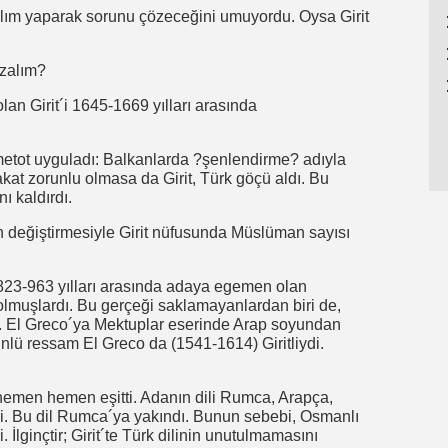
çılım yaparak sorunu çözeceğini umuyordu. Oysa Girit
azalım?
n Girit´i 1645-1669 yılları arasında
metot uyguladı: Balkanlarda ?şenlendirme? adıyla
kat zorunlu olmasa da Girit, Türk göçü aldı. Bu
 kaldırdı.
n değiştirmesiyle Girit nüfusunda Müslüman sayısı
823-963 yılları arasında adaya egemen olan
 olmuşlardı. Bu gerçeği saklamayanlardan biri de,
di. El Greco´ya Mektuplar eserinde Arap soyundan
ünlü ressam El Greco da (1541-1614) Giritliydi.
hemen hemen eşitti. Adanın dili Rumca, Arapça,
ildi. Bu dil Rumca´ya yakındı. Bunun sebebi, Osmanlı
İlginçtir; Girit´te Türk dilinin unutulmamasını