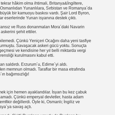
ekrar hâkim olma ihtimali, Britanya&İngiltere,
 Osmanlıdan Yunanlılara, Sırbistan ve Romanya´da
 büyük bir kamuoyu baskısı vardı. Şair Lord Byron,
ar eserlerinde Yunan isyanına destek çıktı.
Fransız ve Russ donanmaları Mora´daki Navarin
skerini şehit ettiler.
ilemedi. Çünkü Yeniçeri Ocağını daha yeni tasfiye
kurmuştu. Savaşacak askeri gücü yoktu. Sonuçta
eçmesi ve kendisine her yıl belli miktarda vergi
nsliği kurulmasını kabul etti.
 saldırdı. Erzurum´u, Edirne´yi aldı.
nden memnun olmadı. Taraflar bir masa etrafında
´ın bağımsızlığı!
eşmek için hemen ayaklandılar. İsyan bu kez çabuk
bulamadı. Çünkü emperyal devletler, hasta adam
ikir değillerdi. Öyle ki, Osmanlı; İngiliz ve
ya´ya savaş açtı.