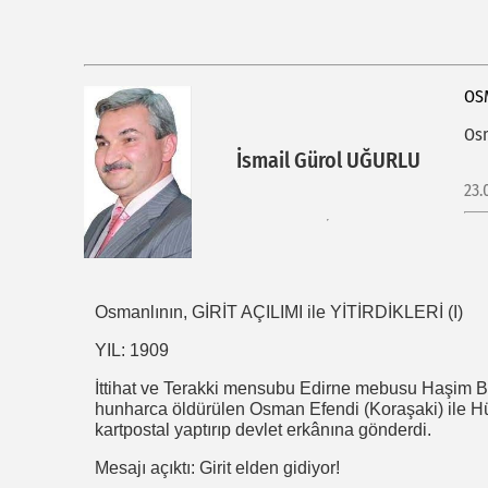
OSM
Osm
İsmail Gürol UĞURLU
23.
Osmanlının, GİRİT AÇILIMI ile YİTİRDİKLERİ (I)
YIL: 1909
İttihat ve Terakki mensubu Edirne mebusu Haşim Be
hunharca öldürülen Osman Efendi (Koraşaki) ile Hüs
kartpostal yaptırıp devlet erkânına gönderdi.
Mesajı açıktı: Girit elden gidiyor!