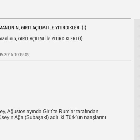
HU
ANLININ, GİRİT AÇILIMI ILE YİTİRDİKLERİ (I)
anlının, GİRİT AÇILIMI ile YİTİRDİKLERİ (I)
05.2016 10:19:09
y, Ağustos ayında Girit´te Rumlar tarafından
eyin Ağa (Subaşaki) adlı iki Türk´ün naaşlarını