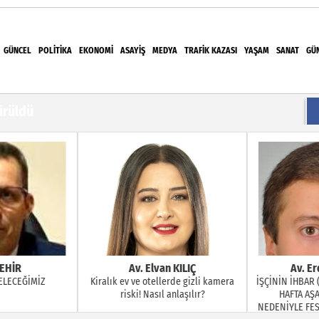
GÜNCEL
POLITIKA
EKONOMI
ASAYIŞ
MEDYA
TRAFIK KAZASI
YAŞAM
SANAT
GÜ
i çocuğu hayattan kopardı
ürüldü
tepki: "Baskılarla bizleri yıldıramayacaksınız"
eri UPSD 2026 Yaz Sergisi’nde Sanatseverlerle
ı! Yalçın Arcak'tan ilk açıklama
EHİR
Av. Elvan KILIÇ
Av. Er
ELECEĞİMİZ
Kiralık ev ve otellerde gizli kamera
İŞÇİNİN İHBAR (
riski! Nasıl anlaşılır?
HAFTA AŞA
NEDENİYLE FESİ