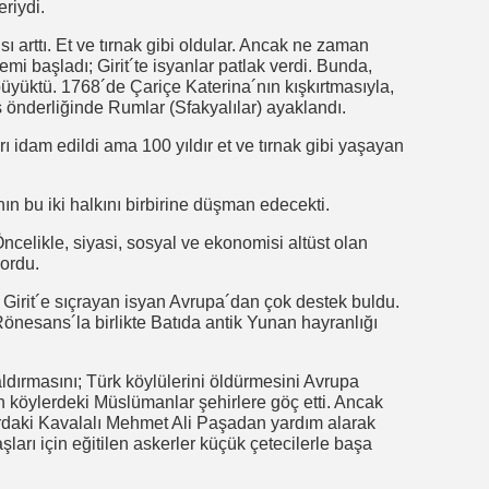
riydi.
ı arttı. Et ve tırnak gibi oldular. Ancak ne zaman
 başladı; Girit´te isyanlar patlak verdi. Bunda,
yüktü. 1768´de Çariçe Katerina´nın kışkırtmasıyla,
s önderliğinde Rumlar (Sfakyalılar) ayaklandı.
ı idam edildi ama 100 yıldır et ve tırnak gibi yaşayan
ın bu iki halkını birbirine düşman edecekti.
ncelikle, siyasi, sosyal ve ekonomisi altüst olan
yordu.
irit´e sıçrayan isyan Avrupa´dan çok destek buldu.
 Rönesans´la birlikte Batıda antik Yunan hayranlığı
saldırmasını; Türk köylülerini öldürmesini Avrupa
an köylerdeki Müslümanlar şehirlere göç etti. Ancak
ırdaki Kavalalı Mehmet Ali Paşadan yardım alarak
ları için eğitilen askerler küçük çetecilerle başa