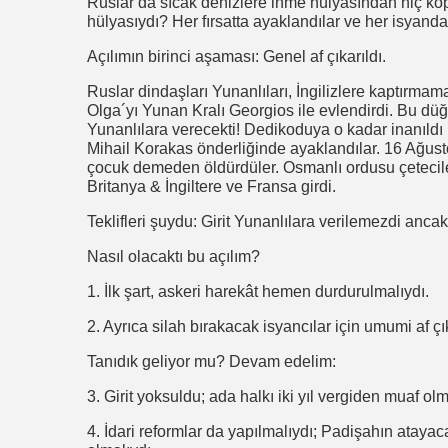
Ruslar da sıcak denizlere inme hülyasından hiç ko
hülyasıydı? Her fırsatta ayaklandılar ve her isyanda 
Açılımın birinci aşaması: Genel af çıkarıldı.
Ruslar dindaşları Yunanlıları, İngilizlere kaptırma
Olga´yı Yunan Kralı Georgios ile evlendirdi. Bu düğü
Yunanlılara verecekti! Dedikoduya o kadar inanıldı ki, 
Mihail Korakas önderliğinde ayaklandılar. 16 Ağu
çocuk demeden öldürdüler. Osmanlı ordusu çetecile
Britanya & İngiltere ve Fransa girdi.
Teklifleri şuydu: Girit Yunanlılara verilemezdi anca
Nasıl olacaktı bu açılım?
1. İlk şart, askeri harekât hemen durdurulmalıydı.
2. Ayrıca silah bırakacak isyancılar için umumi af çı
Tanıdık geliyor mu? Devam edelim:
3. Girit yoksuldu; ada halkı iki yıl vergiden muaf olm
4. İdari reformlar da yapılmalıydı; Padişahın atayaca