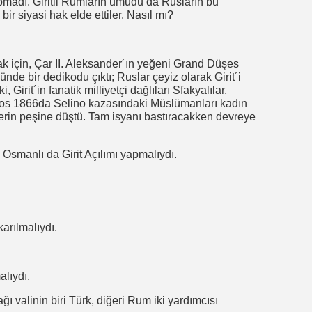
pmadı. Giritli Rumların umudu da Rusların bu
bir siyasi hak elde ettiler. Nasıl mı?
mak için, Çar II. Aleksander´ın yeğeni Grand Düşes
nde bir dedikodu çıktı; Ruslar çeyiz olarak Girit´i
Girit´in fanatik milliyetçi dağlıları Sfakyalılar,
stos 1866da Selino kazasındaki Müslümanları kadın
rin peşine düştü. Tam isyanı bastıracakken devreye
k Osmanlı da Girit Açılımı yapmalıydı.
karılmalıydı.
alıydı.
ğı valinin biri Türk, diğeri Rum iki yardımcısı