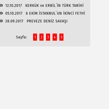
12.10.2017
KERKÜK ve ERBİL´İN TÜRK TARİHİ
GERÇEKLERİ
05.10.2017
6 EKİM İSTANBUL´UN İKİNCİ FETHİ
28.09.2017
PREVEZE DENİZ SAVAŞI
Sayfa:
1
2
3
4
5