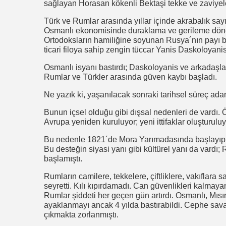
sağlayan Horasan kökenli Bektaşi tekke ve zaviyele
Türk ve Rumlar arasında yıllar içinde akrabalık sayıs
Osmanlı ekonomisinde duraklama ve gerileme dönemi
Ortodoksların hamiliğine soyunan Rusya´nın payı bü
ticari filoya sahip zengin tüccar Yanis Daskoloyani
Osmanlı isyanı bastırdı; Daskoloyanis ve arkadaşlar
Rumlar ve Türkler arasında güven kaybı başladı.
Ne yazık ki, yaşanılacak sonraki tarihsel süreç adan
Bunun içsel olduğu gibi dışsal nedenleri de vardı. Ö
Avrupa yeniden kuruluyor; yeni ittifaklar oluşturulu
Bu nedenle 1821´de Mora Yarımadasında başlayıp G
Bu desteğin siyasi yanı gibi kültürel yanı da vardı;
başlamıştı.
Rumların camilere, tekkelere, çiftliklere, vakıflara 
seyretti. Kılı kıpırdamadı. Can güvenlikleri kalmay
Rumlar şiddeti her geçen gün artırdı. Osmanlı, Mıs
ayaklanmayı ancak 4 yılda bastırabildi. Cephe savaş
çıkmakta zorlanmıştı.