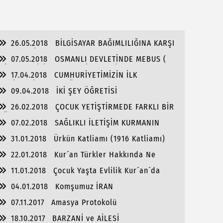
SUSLAR
26.05.2018
BİLGİSAYAR BAĞIMLILIĞINA KARŞI
TEKNOLOJİ DETOKSU
07.05.2018
OSMANLI DEVLETİNDE MEBUS (
MİLLETVEKİLİ ) OLMA KRİTERLERİ
17.04.2018
CUMHURİYETİMİZİN İLK
ŞEHİTLERİNDEN BOĞAZLIYAN KAYMAKAMI KEMAL
09.04.2018
İKİ ŞEY ÖĞRETİSİ
BEY
26.02.2018
ÇOCUK YETİŞTİRMEDE FARKLI BİR
YÖNTEM NLP
07.02.2018
SAĞLIKLI İLETİŞİM KURMANIN
ALTIN KURALLARI
31.01.2018
Ürkün Katliamı (1916 Katliamı)
22.01.2018
Kur´an Türkler Hakkında Ne
Diyor?
11.01.2018
Çocuk Yaşta Evlilik Kur´an´da
Yoktur
04.01.2018
Komşumuz İRAN
07.11.2017
Amasya Protokolü
18.10.2017
BARZANİ ve AİLESİ