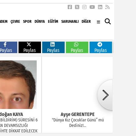
NDEM
ÇEVRE
SPOR
DÜNYA
EĞITIM
SARUHANLI
DİĞER
Paylas
Paylas
Paylas
Paylas
Paylas
doğan KAYA
Ayşe GERENTEPE
B
BİLDİRİM) SÜRESİNİ 6
“Dünya Kız Çocuklar Günü” mü
Arkad
N DEVAMSIZLIĞI
Dediniz!...
HTE DİKKAT EDİLECEK