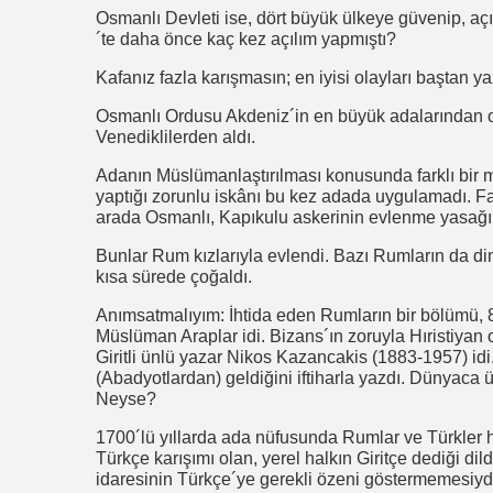
Osmanlı Devleti ise, dört büyük ülkeye güvenip, a
´te daha önce kaç kez açılım yapmıştı?
Kafanız fazla karışmasın; en iyisi olayları baştan y
Osmanlı Ordusu Akdeniz´in en büyük adalarından ola
Venediklilerden aldı.
Adanın Müslümanlaştırılması konusunda farklı bir 
yaptığı zorunlu iskânı bu kez adada uygulamadı. Fa
arada Osmanlı, Kapıkulu askerinin evlenme yasağını
Bunlar Rum kızlarıyla evlendi. Bazı Rumların da di
kısa sürede çoğaldı.
Anımsatmalıyım: İhtida eden Rumların bir bölümü, 
Müslüman Araplar idi. Bizans´ın zoruyla Hıristiyan
Giritli ünlü yazar Nikos Kazancakis (1883-1957) i
(Abadyotlardan) geldiğini iftiharla yazdı. Dünyaca 
Neyse?
1700´lü yıllarda ada nüfusunda Rumlar ve Türkler 
Türkçe karışımı olan, yerel halkın Giritçe dediği d
idaresinin Türkçe´ye gerekli özeni göstermemesiydi. 