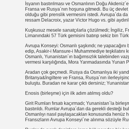
İsyanın bastırılması ve Osmanlının Doğu Akdeniz´e t
Fransa ve Rusya´nın hoşuna gitmedi. Bu üç devlet
olduğu gibi prenslik vermesini istedi. Avrupa´da da
ressam Delacroix, yazar Victor Hugo vs. gibi aydınl
Kuşkusuz mesele sanatçılarla çözülmedi; İngiliz, 
Limanındaki 57 Türk gemisini batırıp sekiz bin Türk a
Avrupa Konseyi: Osmanlı şaşkındı; ne yapacağını b
edip, Asakir-i Mansure-i Muhammediye teşkilatını 
Osmanlı, Yunanistan´ın bağımsızlık talebinden vazg
vermesi karşılığında, Mora Yarımadasında Yunan Pre
Aradan çok geçmedi. Rusya da Osmanlıya iki yandan
Britanya&İngiltere ve Fransa, Rusya´nın ilerleyişi
buluştu. Buradan ne karar çıktı dersiniz; Yunanistan
Enosis (birleşme) için ilk adım atılmış oldu?
Girit Rumları fırsatı kaçırmadı; Yunanistan´la birl
bastırıldı. Rumlar Avrupa´dan da gerekli desteği 
Osmanlıyı nasıl paylaşacakları konusunda henüz hemf
Fransızların Avrupa Konseyi´ne alınma sözüyle Rus