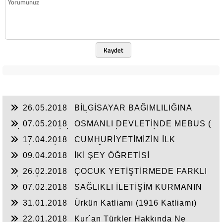
Kaydet
26.05.2018
BİLGİSAYAR BAĞIMLILIĞINA
KARŞI TEKNOLOJİ DETOKSU
07.05.2018
OSMANLI DEVLETİNDE MEBUS (
MİLLETVEKİLİ ) OLMA KRİTERLERİ
17.04.2018
CUMHURİYETİMİZİN İLK
ŞEHİTLERİNDEN BOĞAZLIYAN KAYMAKAMI
09.04.2018
İKİ ŞEY ÖĞRETİSİ
KEMAL BEY
26.02.2018
ÇOCUK YETİŞTİRMEDE FARKLI
BİR YÖNTEM NLP
07.02.2018
SAĞLIKLI İLETİŞİM KURMANIN
ALTIN KURALLARI
31.01.2018
Ürkün Katliamı (1916 Katliamı)
22.01.2018
Kur´an Türkler Hakkında Ne