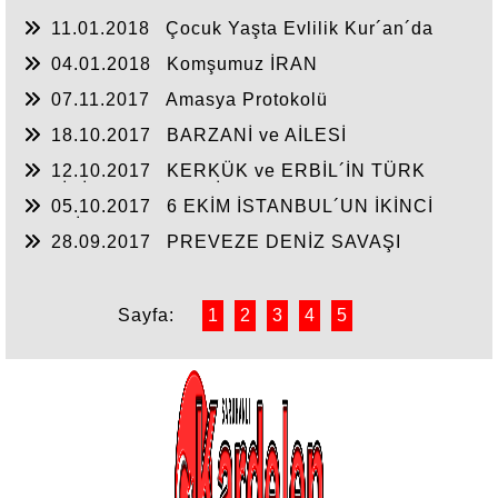
Diyor?
11.01.2018
Çocuk Yaşta Evlilik Kur´an´da
Yoktur
04.01.2018
Komşumuz İRAN
07.11.2017
Amasya Protokolü
18.10.2017
BARZANİ ve AİLESİ
12.10.2017
KERKÜK ve ERBİL´İN TÜRK
TARİHİ GERÇEKLERİ
05.10.2017
6 EKİM İSTANBUL´UN İKİNCİ
FETHİ
28.09.2017
PREVEZE DENİZ SAVAŞI
Sayfa:
1
2
3
4
5