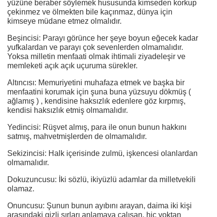
yüzüne beraber söylemek hususunda kimseden korkup
çekinmez ve ölmekten bile kaçınmaz, dünya için
kimseye müdane etmez olmalıdır.
Beşincisi: Parayı görünce her şeye boyun eğecek kadar
yufkalardan ve parayı çok sevenlerden olmamalıdır.
Yoksa milletin menfaati olmak ihtimali ziyadeleşir ve
memleketi açık açık uçuruma sürekler.
Altıncısı: Memuriyetini muhafaza etmek ve başka bir
menfaatini korumak için şuna buna yüzsuyu dökmüş (
ağlamış ) , kendisine haksızlık edenlere göz kırpmış,
kendisi haksızlık etmiş olmamalıdır.
Yedincisi: Rüşvet almış, para ile onun bunun hakkını
satmış, mahvetmişlerden de olmamalıdır.
Sekizincisi: Halk içerisinde zulmü, işkencesi olanlardan
olmamalıdır.
Dokuzuncusu: İki sözlü, ikiyüzlü adamlar da milletvekili
olamaz.
Onuncusu: Şunun bunun ayıbını arayan, daima iki kişi
arasındaki gizli sırları anlamaya çalışan, hiç yoktan