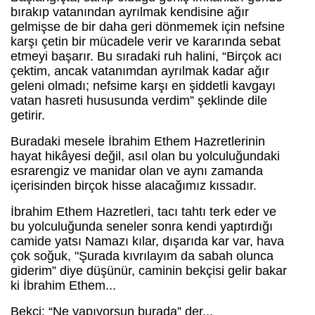
bırakıp vatanından ayrılmak kendisine ağır
gelmişse de bir daha geri dönmemek için nefsine
karşı çetin bir mücadele verir ve kararında sebat
etmeyi başarır. Bu sıradaki ruh halini, “Birçok acı
çektim, ancak vatanımdan ayrılmak kadar ağır
geleni olmadı; nefsime karşı en şiddetli kavgayı
vatan hasreti hususunda verdim” şeklinde dile
getirir.
Buradaki mesele İbrahim Ethem Hazretlerinin
hayat hikâyesi değil, asıl olan bu yolculuğundaki
esrarengiz ve manidar olan ve aynı zamanda
içerisinden birçok hisse alacağımız kıssadır.
İbrahim Ethem Hazretleri, tacı tahtı terk eder ve
bu yolculuğunda seneler sonra kendi yaptırdığı
camide yatsı Namazı kılar, dışarıda kar var, hava
çok soğuk, "Şurada kıvrılayım da sabah olunca
giderim” diye düşünür, caminin bekçisi gelir bakar
ki İbrahim Ethem...
Bekçi: “Ne yapıyorsun burada” der...