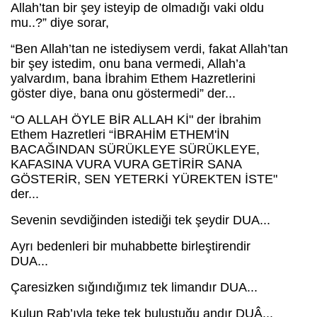
Allah’tan bir şey isteyip de olmadığı vaki oldu
mu..?” diye sorar,
“Ben Allah’tan ne istediysem verdi, fakat Allah’tan
bir şey istedim, onu bana vermedi, Allah’a
yalvardım, bana İbrahim Ethem Hazretlerini
göster diye, bana onu göstermedi” der...
“O ALLAH ÖYLE BİR ALLAH Kİ" der İbrahim
Ethem Hazretleri “İBRAHİM ETHEM'İN
BACAĞINDAN SÜRÜKLEYE SÜRÜKLEYE,
KAFASINA VURA VURA GETİRİR SANA
GÖSTERİR, SEN YETERKİ YÜREKTEN İSTE"
der...
Sevenin sevdiğinden istediği tek şeydir DUA...
Ayrı bedenleri bir muhabbette birleştirendir
DUA...
Çaresizken sığındığımız tek limandır DUA...
Kulun Rab’ıyla teke tek buluştuğu andır DUÂ...