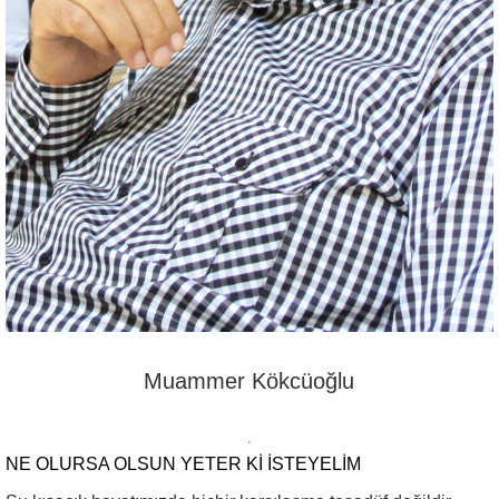
Muammer Kökcüoğlu
NE OLURSA OLSUN YETER KI ISTEYELIM