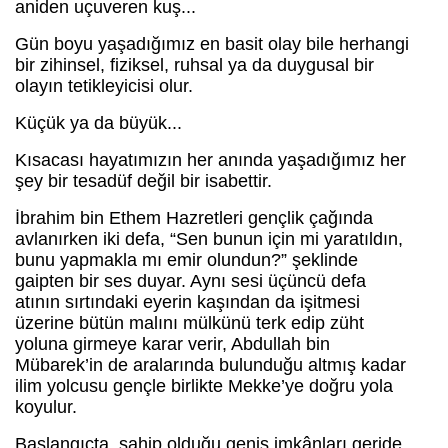
aniden uçuveren kuş...
Gün boyu yaşadığımız en basit olay bile herhangi
bir zihinsel, fiziksel, ruhsal ya da duygusal bir
olayın tetikleyicisi olur.
Küçük ya da büyük...
Kısacası hayatımızın her anında yaşadığımız her
şey bir tesadüf değil bir isabettir.
İbrahim bin Ethem Hazretleri gençlik çağında
avlanırken iki defa, “Sen bunun için mi yaratıldın,
bunu yapmakla mı emir olundun?” şeklinde
gaipten bir ses duyar. Aynı sesi üçüncü defa
atının sırtındaki eyerin kaşından da işitmesi
üzerine bütün malını mülkünü terk edip züht
yoluna girmeye karar verir, Abdullah bin
Mübarek’in de aralarında bulunduğu altmış kadar
ilim yolcusu gençle birlikte Mekke’ye doğru yola
koyulur.
Başlangıçta, sahip olduğu geniş imkânları geride