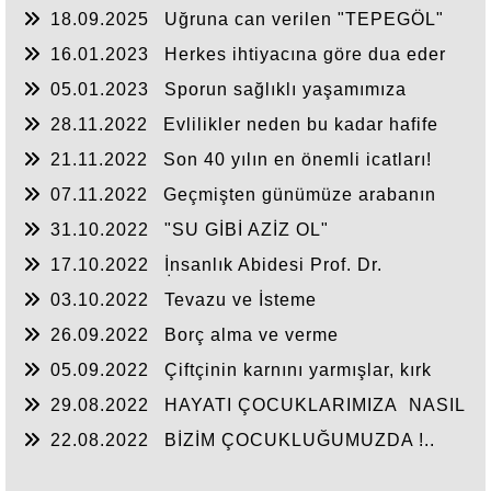
Hikâyesi
18.09.2025
Uğruna can verilen "TEPEGÖL"
16.01.2023
Herkes ihtiyacına göre dua eder
ve ister
05.01.2023
Sporun sağlıklı yaşamımıza
katkısı
28.11.2022
Evlilikler neden bu kadar hafife
alınıyor
21.11.2022
Son 40 yılın en önemli icatları!
07.11.2022
Geçmişten günümüze arabanın
serüveni
31.10.2022
"SU GİBİ AZİZ OL"
17.10.2022
İnsanlık Abidesi Prof. Dr.
Süleyman Sami İlker!
03.10.2022
Tevazu ve İsteme
26.09.2022
Borç alma ve verme
05.09.2022
Çiftçinin karnını yarmışlar, kırk
tane gelecek yıl çıkmış!...
29.08.2022
HAYATI ÇOCUKLARIMIZA NASIL
ANLATMALIYIZ ?...
22.08.2022
BİZİM ÇOCUKLUĞUMUZDA !..