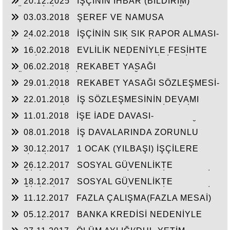
20.12.2025
İŞÇİNİN İHBAR (BİLDİRİM)
SÜRESİNİ 6 HAFTA AŞAN DEVAMSIZLIĞI
03.03.2018
ŞEREF VE NAMUSA
NEDENİYLE FESİHTE DİKKAT EDİLECEK
DOKUNACAK SUÇLAMALARDA BULUNMA-
HUSUSLAR
24.02.2018
İŞÇİNİN SIK SIK RAPOR ALMASI-
HAKLI FESİH
İŞE İADE DAVASI-GEÇERLİ FESİH
16.02.2018
EVLİLİK NEDENİYLE FESİHTE
TAZMİNATA HAK KAZANABİLMEK İÇİN DİKKAT
06.02.2018
REKABET YASAĞI
EDİLMESİ GEREKEN HUSUSLAR
SÖZLEŞMESİNİN FESHE BAĞLI OLARAK
29.01.2018
REKABET YASAĞI SÖZLEŞMESİ-
GEÇERLİLİĞİ-İŞVERENİN YÜKÜMLÜLÜK
GEÇERLİLİK KOŞULLARI
ALMASI GEREKMEDİĞİ-İŞYERİNİN DEVRİ
22.01.2018
İŞ SÖZLEŞMESİNİN DEVAMI
HALİNDE SÖZLEŞMENİN GEÇERLİLİĞİ
SIRASINDA İŞVERENLE REKABET-İŞÇİNİN
11.01.2018
İŞE İADE DAVASI-
SADAKAT BORCU -HAKLI FESİH
ARABULUCUYA BAŞVURMA ZORUNLULUĞU VE
08.01.2018
İŞ DAVALARINDA ZORUNLU
UYGULAMASI
ARABULUCULUK
30.12.2017
1 OCAK (YILBAŞI) İŞÇİLERE
TATİL Mİ?
26.12.2017
SOSYAL GÜVENLİKTE
DEĞİŞİKLİKLER-SOSYAL SİGORTA İŞLEMLERİ
18.12.2017
SOSYAL GÜVENLİKTE
YÖNETMELİĞİNDE DEĞİŞİKLİK (2)
DEĞİŞİKLİKLER-SOSYAL SİGORTA İŞLEMLERİ
11.12.2017
FAZLA ÇALIŞMA(FAZLA MESAİ)
YÖNETMELİĞİNDE DEĞİŞİKLİK
ONAYININ HER YIL ALINMASI UYGULAMASI
05.12.2017
BANKA KREDİSİ NEDENİYLE
KALKTI-HAKLI FESİH
EMEKLİNİN MAAŞININ TAMAMINA BLOKE