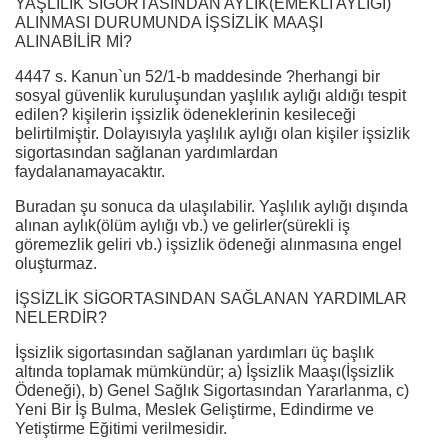
YAŞLILIK SİGORTASINDAN AYLIK(EMEKLİ AYLIĞI)
ALINMASI DURUMUNDA İŞSİZLİK MAAŞI
ALINABİLİR Mİ?
4447 s. Kanun`un 52/1-b maddesinde ?herhangi bir
sosyal güvenlik kuruluşundan yaşlılık aylığı aldığı tespit
edilen? kişilerin işsizlik ödeneklerinin kesileceği
belirtilmiştir. Dolayısıyla yaşlılık aylığı olan kişiler işsizlik
sigortasından sağlanan yardımlardan
faydalanamayacaktır.
Buradan şu sonuca da ulaşılabilir. Yaşlılık aylığı dışında
alınan aylık(ölüm aylığı vb.) ve gelirler(sürekli iş
göremezlik geliri vb.) işsizlik ödeneği alınmasına engel
oluşturmaz.
İŞSİZLİK SİGORTASINDAN SAĞLANAN YARDIMLAR
NELERDİR?
İşsizlik sigortasından sağlanan yardımları üç başlık
altında toplamak mümkündür; a) İşsizlik Maaşı(İşsizlik
Ödeneği), b) Genel Sağlık Sigortasından Yararlanma, c)
Yeni Bir İş Bulma, Meslek Geliştirme, Edindirme ve
Yetiştirme Eğitimi verilmesidir.