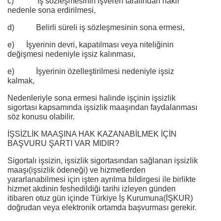
c) İş sözleşmesinin işveren tarafından haklı
nedenle sona erdirilmesi,
d) Belirli süreli iş sözleşmesinin sona ermesi,
e) İşyerinin devri, kapatılması veya niteliğinin
değişmesi nedeniyle işsiz kalınması,
e) İşyerinin özelleştirilmesi nedeniyle işsiz
kalmak,
Nedenleriyle sona ermesi halinde işçinin işsizlik
sigortası kapsamında işsizlik maaşından faydalanması
söz konusu olabilir.
İŞSİZLİK MAAŞINA HAK KAZANABİLMEK İÇİN
BAŞVURU ŞARTI VAR MIDIR?
Sigortalı işsizin, işsizlik sigortasından sağlanan işsizlik
maaşı(işsizlik ödeneği) ve hizmetlerden
yararlanabilmesi için işten ayrılma bildirgesi ile birlikte
hizmet akdinin feshedildiği tarihi izleyen günden
itibaren otuz gün içinde Türkiye İş Kurumuna(İŞKUR)
doğrudan veya elektronik ortamda başvurması gerekir.