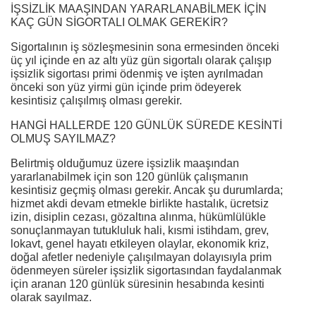
İŞSİZLİK MAAŞINDAN YARARLANABİLMEK İÇİN
KAÇ GÜN SİGORTALI OLMAK GEREKİR?
Sigortalının iş sözleşmesinin sona ermesinden önceki
üç yıl içinde en az altı yüz gün sigortalı olarak çalışıp
işsizlik sigortası primi ödenmiş ve işten ayrılmadan
önceki son yüz yirmi gün içinde prim ödeyerek
kesintisiz çalışılmış olması gerekir.
HANGİ HALLERDE 120 GÜNLÜK SÜREDE KESİNTİ
OLMUŞ SAYILMAZ?
Belirtmiş olduğumuz üzere işsizlik maaşından
yararlanabilmek için son 120 günlük çalışmanın
kesintisiz geçmiş olması gerekir. Ancak şu durumlarda;
hizmet akdi devam etmekle birlikte hastalık, ücretsiz
izin, disiplin cezası, gözaltına alınma, hükümlülükle
sonuçlanmayan tutukluluk hali, kısmi istihdam, grev,
lokavt, genel hayatı etkileyen olaylar, ekonomik kriz,
doğal afetler nedeniyle çalışılmayan dolayısıyla prim
ödenmeyen süreler işsizlik sigortasından faydalanmak
için aranan 120 günlük süresinin hesabında kesinti
olarak sayılmaz.