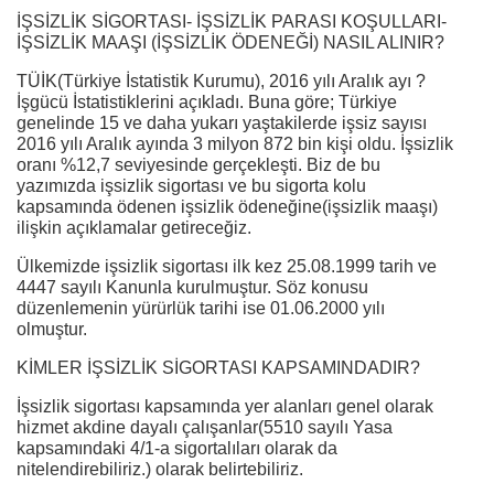
İŞSİZLİK SİGORTASI- İŞSİZLİK PARASI KOŞULLARI-
İŞSİZLİK MAAŞI (İŞSİZLİK ÖDENEĞİ) NASIL ALINIR?
TÜİK(Türkiye İstatistik Kurumu), 2016 yılı Aralık ayı ?
İşgücü İstatistiklerini açıkladı. Buna göre; Türkiye
genelinde 15 ve daha yukarı yaştakilerde işsiz sayısı
2016 yılı Aralık ayında 3 milyon 872 bin kişi oldu. İşsizlik
oranı %12,7 seviyesinde gerçekleşti. Biz de bu
yazımızda işsizlik sigortası ve bu sigorta kolu
kapsamında ödenen işsizlik ödeneğine(işsizlik maaşı)
ilişkin açıklamalar getireceğiz.
Ülkemizde işsizlik sigortası ilk kez 25.08.1999 tarih ve
4447 sayılı Kanunla kurulmuştur. Söz konusu
düzenlemenin yürürlük tarihi ise 01.06.2000 yılı
olmuştur.
KİMLER İŞSİZLİK SİGORTASI KAPSAMINDADIR?
İşsizlik sigortası kapsamında yer alanları genel olarak
hizmet akdine dayalı çalışanlar(5510 sayılı Yasa
kapsamındaki 4/1-a sigortalıları olarak da
nitelendirebiliriz.) olarak belirtebiliriz.