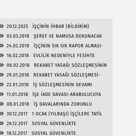
SUSLAR
20.12.2025
İŞÇİNİN İHBAR (BİLDİRİM)
SÜRESİNİ 6 HAFTA AŞAN DEVAMSIZLIĞI
03.03.2018
ŞEREF VE NAMUSA DOKUNACAK
NEDENİYLE FESİHTE DİKKAT EDİLECEK HUSUSLAR
SUÇLAMALARDA BULUNMA-HAKLI FESİH
24.02.2018
İŞÇİNİN SIK SIK RAPOR ALMASI-
İŞE İADE DAVASI-GEÇERLİ FESİH
16.02.2018
EVLİLİK NEDENİYLE FESİHTE
TAZMİNATA HAK KAZANABİLMEK İÇİN DİKKAT
06.02.2018
REKABET YASAĞI SÖZLEŞMESİNİN
EDİLMESİ GEREKEN HUSUSLAR
FESHE BAĞLI OLARAK GEÇERLİLİĞİ-İŞVERENİN
29.01.2018
REKABET YASAĞI SÖZLEŞMESİ-
YÜKÜMLÜLÜK ALMASI GEREKMEDİĞİ-İŞYERİNİN
GEÇERLİLİK KOŞULLARI
DEVRİ HALİNDE SÖZLEŞMENİN GEÇERLİLİĞİ
22.01.2018
İŞ SÖZLEŞMESİNİN DEVAMI
SIRASINDA İŞVERENLE REKABET-İŞÇİNİN SADAKAT
11.01.2018
İŞE İADE DAVASI-ARABULUCUYA
BORCU -HAKLI FESİH
BAŞVURMA ZORUNLULUĞU VE UYGULAMASI
08.01.2018
İŞ DAVALARINDA ZORUNLU
ARABULUCULUK
30.12.2017
1 OCAK (YILBAŞI) İŞÇİLERE TATİL
Mİ?
26.12.2017
SOSYAL GÜVENLİKTE
DEĞİŞİKLİKLER-SOSYAL SİGORTA İŞLEMLERİ
18.12.2017
SOSYAL GÜVENLİKTE
YÖNETMELİĞİNDE DEĞİŞİKLİK (2)