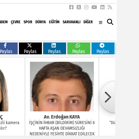
NDEM
ÇEVRE
SPOR
DÜNYA
EĞITIM
SARUHANLI
DİĞER
Paylas
Paylas
Paylas
Paylas
Paylas
doğan KAYA
Ayşe GERENTEPE
B
BİLDİRİM) SÜRESİNİ 6
“Dünya Kız Çocuklar Günü” mü
Arkad
N DEVAMSIZLIĞI
Dediniz!...
HTE DİKKAT EDİLECEK