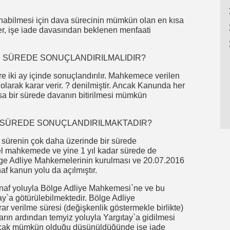
nabilmesi için dava sürecinin mümkün olan en kısa
iler, işe iade davasından beklenen menfaati
R SÜREDE SONUÇLANDIRILMALIDIR?
iki ay içinde sonuçlandırılır. Mahkemece verilen
 olarak karar verir. ? denilmiştir. Ancak Kanunda her
a bir sürede davanın bitirilmesi mümkün
R SÜREDE SONUÇLANDIRILMAKTADIR?
 sürenin çok daha üzerinde bir sürede
el mahkemede ve yine 1 yıl kadar sürede de
lge Adliye Mahkemelerinin kurulması ve 20.07.2016
naf kanun yolu da açılmıştır.
inaf yoluyla Bölge Adliye Mahkemesi`ne ve bu
ay`a götürülebilmektedir. Bölge Adliye
r verilme süresi (değişkenlik göstermekle birlikte)
rın ardından temyiz yoluyla Yargıtay`a gidilmesi
ancak mümkün olduğu düşünüldüğünde işe iade