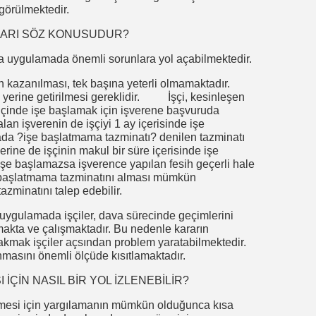
görülmektedir.
LARI SÖZ KONUSUDUR?
 uygulamada önemli sorunlara yol açabilmektedir.
ın kazanılması, tek başına yeterli olmamaktadır.
da yerine getirilmesi gereklidir. İşçi, kesinleşen
 içinde işe başlamak için işverene başvuruda
lan işverenin de işçiyi 1 ay içerisinde işe
ada ?işe başlatmama tazminatı? denilen tazminatı
erine de işçinin makul bir süre içerisinde işe
işe başlamazsa işverence yapılan fesih geçerli hale
e başlatmama tazminatını alması mümkün
zminatını talep edebilir.
uygulamada işçiler, dava sürecinde geçimlerini
makta ve çalışmaktadır. Bu nedenle kararın
bırakmak işçiler açsından problem yaratabilmektedir.
masını önemli ölçüde kısıtlamaktadır.
ÇİN NASIL BİR YOL İZLENEBİLİR?
lmesi için yargılamanın mümkün olduğunca kısa