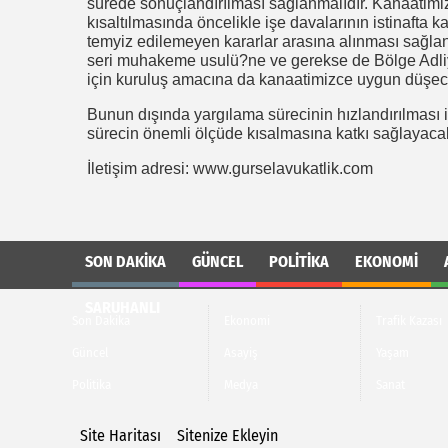
sürede sonuçlandırılması sağlanmalıdır. Kanaatimiz
kısaltılmasında öncelikle işe davalarının istinafta 
temyiz edilemeyen kararlar arasına alınması sağlanab
seri muhakeme usulü?ne ve gerekse de Bölge Adliy
için kuruluş amacına da kanaatimizce uygun düşece
Bunun dışında yargılama sürecinin hızlandırılması 
sürecin önemli ölçüde kısalmasına katkı sağlayacak
İletişim adresi: www.gurselavukatlik.com
SON DAKIKA
GÜNCEL
POLITIKA
EKONOMI
SARUHANLI
Son Dakika
Ekonomi
Trafik Kazası
Güncel
Asayiş
Yaşam
Politika
Medya
Sanat
Site Haritası
Sitenize Ekleyin