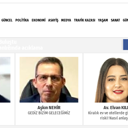
GÜNCEL
POLITIKA
EKONOMI
ASAYIŞ
MEDYA
TRAFIK KAZASI
YAŞAM
SANAT
GÜ
Alanlarında İncelemelerde Bulundu, Develi
Buluştu
kanlığında açıklama
i çocuğu hayattan kopardı
ürüldü
tepki: "Baskılarla bizleri yıldıramayacaksınız"
EHİR
Av. Elvan KILIÇ
Av. Er
ELECEĞİMİZ
Kiralık ev ve otellerde gizli kamera
İŞÇİNİN İHBAR (
riski! Nasıl anlaşılır?
HAFTA AŞA
NEDENİYLE FESİ