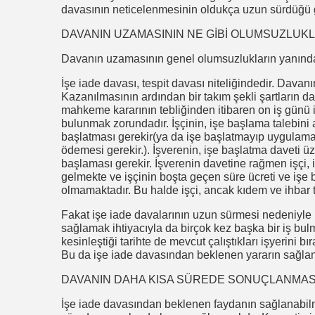
davasının neticelenmesinin oldukça uzun sürdüğü 
DAVANIN UZAMASININ NE GİBİ OLUMSUZLUK
Davanın uzamasının genel olumsuzlukların yanında
İşe iade davası, tespit davası niteliğindedir. Davan
Kazanılmasının ardından bir takım şekli şartların 
mahkeme kararının tebliğinden itibaren on iş günü
bulunmak zorundadır. İşçinin, işe başlama talebini a
başlatması gerekir(ya da işe başlatmayıp uygulam
ödemesi gerekir.). İşverenin, işe başlatma daveti üz
başlaması gerekir. İşverenin davetine rağmen işçi, 
gelmekte ve işçinin boşta geçen süre ücreti ve iş
olmamaktadır. Bu halde işçi, ancak kıdem ve ihbar ta
Fakat işe iade davalarının uzun sürmesi nedeniyle 
sağlamak ihtiyacıyla da birçok kez başka bir iş bul
kesinleştiği tarihte de mevcut çalıştıkları işyerini 
Bu da işe iade davasından beklenen yararın sağlan
DAVANIN DAHA KISA SÜREDE SONUÇLANMASI İ
İşe iade davasından beklenen faydanın sağlanabi