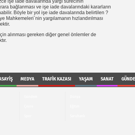
ce işe iade davalarında yargı sürecinin
karara bağlanması ve işe iade davalarındaki kararların
ilir. Böyle bir yol işe iade davalarında belirtilen ?
e Mahkemeleri`nin yargılamanın hızlandırılması
ktir.
için alınması gereken diğer genel önlemler de
tır.
ASAYIŞ
MEDYA
TRAFIK KAZASI
YAŞAM
SANAT
GÜND
Gündem
Dünya
Çevre
Eğitim
Spor
Saruhanlı