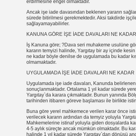
erdirmesine engel olmaktadır.
Ancak işe iade davasından beklenen yararın sağla
sürede bitirilmesi gerekmektedir. Aksi takdirde işç
sağlayamayabilirler.
KANUNA GÖRE İŞE İADE DAVALARI NE KADA
İş Kanuna göre; ?Dava seri muhakeme usulüne göre 
kararın temyizi halinde, Yargıtay bir ay içinde kesin
ne kadar böyle denilse de uygulamada bu kadar kıs
olmamaktadır.
UYGULAMADA İŞE İADE DAVALARI NE KADA
Uygulamada işe iade davaları, Kanunda belirlenen
sonuçlanmaktadır. Ortalama 1 yıl kadar sürede yer
Yargıtay`da karara çıkmaktadır. Bunun yanında Bö
tarihinden itibaren göreve başlaması ile birlikte isti
Buna göre yerel mahkemece verilen karar önce ist
verilecek kararın ardından da temyiz yoluyla Yargıt
Mahkemelerine istinaf yoluyla giden dosyalarda kara
4-5 aylık süreçte ancak mümkün olmaktadır. Bu kara
halinde 1 yıl kadar sürede Yargıtay`dan dönüşü 