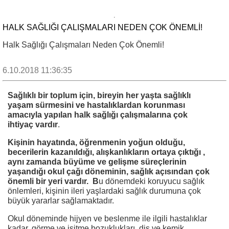
HALK SAĞLIĞI ÇALIŞMALARI NEDEN ÇOK ÖNEMLI!
Halk Sağlığı Çalışmaları Neden Çok Önemli!
6.10.2018 11:36:35
Sağlıklı bir toplum için, bireyin her yaşta sağlıklı
yaşam sürmesini ve hastalıklardan korunması
amacıyla yapılan halk sağlığı çalışmalarına çok
ihtiyaç vardır
.
Kişinin hayatında, öğrenmenin yoğun olduğu,
becerilerin kazanıldığı, alışkanlıkların ortaya çıktığı ,
aynı zamanda büyüme ve gelişme süreçlerinin
yaşandığı okul çağı döneminin, sağlık açısından çok
önemli bir yeri vardır. B
u dönemdeki koruyucu sağlık
önlemleri, kişinin ileri yaşlardaki sağlık durumuna çok
büyük yararlar sağlamaktadır.
Okul döneminde hijyen ve beslenme ile ilgili hastalıklar
kadar, görme ve işitme bozuklukları, diş ve kemik