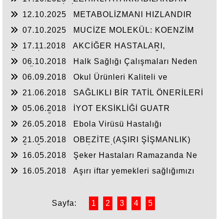
KORUNMAK İÇİN NE YAPMALI
12.10.2025
METABOLİZMANI HIZLANDIR
BAHARIN TADINI ÇIKAA
07.10.2025
MUCİZE MOLEKÜL: KOENZİM
Q10
17.11.2018
AKCİĞER HASTALARI,
ÖZELLİKLE KOAHLI HASTALAR SOĞUK
06.10.2018
Halk Sağlığı Çalışmaları Neden
HAVALARDA DAHA DİKKATLİ OLMALIDIR!
Çok Önemli!
06.09.2018
Okul Ürünleri Kaliteli ve
Standartlara Uygun Olmalı!
21.06.2018
SAĞLIKLI BİR TATİL ÖNERİLERİ
05.06.2018
İYOT EKSİKLİĞİ GUATR
HASTALIĞINA SEBEP OLUR MU?
26.05.2018
Ebola Virüsü Hastalığı
21.05.2018
OBEZİTE (AŞIRI ŞİŞMANLIK)
SAĞLIĞIMIZI TEHDİT EDİYOR!
16.05.2018
Şeker Hastaları Ramazanda Ne
Yapmalıdır?
16.05.2018
Aşırı iftar yemekleri sağlığımızı
bozmasın!
Sayfa:
1
2
3
4
5