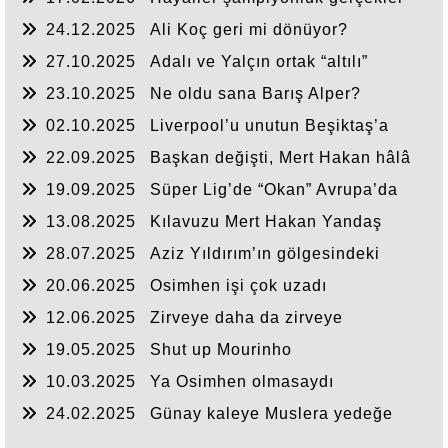
ikincilik
24.12.2025
Ali Koç geri mi dönüyor?
27.10.2025
Adalı ve Yalçın ortak “altılı”
yapsın!
23.10.2025
Ne oldu sana Barış Alper?
02.10.2025
Liverpool’u unutun Beşiktaş’a
odaklanın
22.09.2025
Başkan değişti, Mert Hakan hâlâ
duruyor
19.09.2025
Süper Lig’de “Okan” Avrupa’da
“Buruk”
13.08.2025
Kılavuzu Mert Hakan Yandaş
olanın!
28.07.2025
Aziz Yıldırım’ın gölgesindeki
Fenerbahçe
20.06.2025
Osimhen işi çok uzadı
12.06.2025
Zirveye daha da zirveye
19.05.2025
Shut up Mourinho
10.03.2025
Ya Osimhen olmasaydı
24.02.2025
Günay kaleye Muslera yedeğe