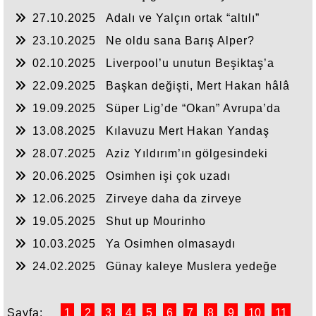
27.10.2025
Adalı ve Yalçın ortak “altılı”
yapsın!
23.10.2025
Ne oldu sana Barış Alper?
02.10.2025
Liverpool’u unutun Beşiktaş’a
odaklanın
22.09.2025
Başkan değişti, Mert Hakan hâlâ
duruyor
19.09.2025
Süper Lig’de “Okan” Avrupa’da
“Buruk”
13.08.2025
Kılavuzu Mert Hakan Yandaş
olanın!
28.07.2025
Aziz Yıldırım’ın gölgesindeki
Fenerbahçe
20.06.2025
Osimhen işi çok uzadı
12.06.2025
Zirveye daha da zirveye
19.05.2025
Shut up Mourinho
10.03.2025
Ya Osimhen olmasaydı
24.02.2025
Günay kaleye Muslera yedeğe
Sayfa:
1
2
3
4
5
6
7
8
9
10
11