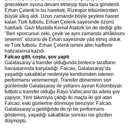
girecekken oyuna devam etmeyip topu taca gönderdi.
Erhan Çelenk'in bu hareketi, Rizespor tribünlerinden
büyük alkış aldı. Uzun zamandır böyle şeylere hasret
kalan Türk futbolu, Erhan Çelenk sayesinde özünü
hatırladı. Gazi Mustafa Kemal Atatürk’ün de dediği gibi
"Ben sporcunun zeki, çevik ve aynı zamanda ahlâklısını
severim" sözünü de Erhan sayesinde yâd etmiş olduk
ve Türk futbolu Erhan Çelenk ismini altın harflerle
hafızalarına kazıdı.
Falcao gitti, coştu, şov yaptı
Galatasaray’a transfer olduğunda binlerce taraftarın
havaalanında karşıladığı Falcao, Galatasaray’da
yaşadığı sakatlıklar nedeniyle kendisinden istenen
performansı verememişti. Transfer döneminin son
günlerinde Galatasaray ile yollarını ayıran Kolombiyalı
futbolcu transfer olduğu Rayo Vallecano'da adeta şov
yapıyor. Yeni takımıyla çıktığı iki maçta iki gol atan
Falcao, eski günlerine dönmüşe benziyor. Falcao,
Galatasaray’a geldiğinde de iyi bir performans
göstermiş, yaşadığı sakatlıklar sonrası ise gözden
düşmüştü.