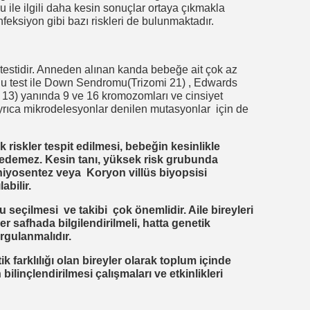
 ile ilgili daha kesin sonuçlar ortaya çıkmakla
nfeksiyon gibi bazı riskleri de bulunmaktadır.
 testidir. Anneden alınan kanda bebeğe ait çok az
u test ile Down Sendromu(Trizomi 21) , Edwards
3) yanında 9 ve 16 kromozomları ve cinsiyet
 ayrıca mikrodelesyonlar denilen mutasyonlar için de
riskler tespit edilmesi, bebeğin kesinlikle
i edemez. Kesin tanı, yüksek risk grubunda
mniyosentez veya
Koryon villüs biyopsisi
bilir.
u seçilmesi ve takibi çok önemlidir. Aile bireyleri
r safhada bilgilendirilmeli, hatta genetik
rgulanmalıdır.
 farklılığı olan bireyler olarak toplum içinde
linçlendirilmesi çalışmaları ve etkinlikleri