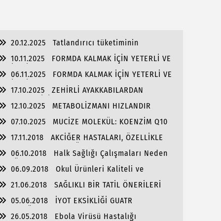
SUSLAR
20.12.2025
Tatlandırıcı tüketiminin
miktarına dikkat!
10.11.2025
FORMDA KALMAK İÇİN YETERLİ VE
KALİTELİ UYUYUN
06.11.2025
FORMDA KALMAK İÇİN YETERLİ VE
KALİTELİ UYUYUN
17.10.2025
ZEHİRLİ AYAKKABILARDAN
KORUNMAK İÇİN NE YAPMALI
12.10.2025
METABOLİZMANI HIZLANDIR
BAHARIN TADINI ÇIKAA
07.10.2025
MUCİZE MOLEKÜL: KOENZİM Q10
17.11.2018
AKCİĞER HASTALARI, ÖZELLİKLE
KOAHLI HASTALAR SOĞUK HAVALARDA DAHA
06.10.2018
Halk Sağlığı Çalışmaları Neden
DİKKATLİ OLMALIDIR!
Çok Önemli!
06.09.2018
Okul Ürünleri Kaliteli ve
Standartlara Uygun Olmalı!
21.06.2018
SAĞLIKLI BİR TATİL ÖNERİLERİ
05.06.2018
İYOT EKSİKLİĞİ GUATR
HASTALIĞINA SEBEP OLUR MU?
26.05.2018
Ebola Virüsü Hastalığı