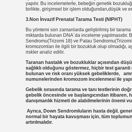
yapılır. Bu incelemelerle, bebeğin genetik bozukluğu
birlikte, girişimsel bir işlem olduğundan,düşük ve e
3.Non İnvazif Prenatal Tarama Testi (NIPHT)
Bu yöntemi son zamanlarda geliştirilmiş bir tarama
miktarda bulunan DNA´da inceleme yapılmasıdır. B
Sendromu(Trizomi 18) ve Patau Sendromu(Trizomi 1
kromozomları ile ilgili bir bozukluk olup olmadığı,
riskler analiz edilir.
Taranan hastalık ve bozukluklar açısından düşük 
sağlıklı olduğunu göstermez, hiçbir test garant
bulunan ve risk oranı yüksek gebeliklerde, a
numunelerinden kromozom incelenmesi ile yapıla
Gebelik sırasında tarama ve tanı testlerinin doğr
gebelik öncesinde ve başlangıcından itibaren, he
danışmanlık hizmeti de alabilmelerinin önemi vu
Ayrıca,
Down Sendromluların hasta değil, genetik
normal bir hayata kavuşması için, tüm toplumun bi
artırılmalıdır.