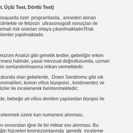
est, Üçlü Test, Dörtlü Test)
bilgisayarda özel programlarda, anneden alınan
lmekte ve fetüsün ultrasonografi sonuçları ile
mali risk oranları ortaya çıkarılmaktadır.Risk
lemler yapılmaktadır.
zom Analizi gibi genetik testler, gebeliğin erken
rlenmesi halinde, yasal mevzuat doğrultusunda, uzman
iğin sonlandırılmasına imkan vermektedir.
k grubunda olan gebelerde, Down Sendromu gibi sık
malileri, korion villus biyopsisi , kordosentez ve
ler ile incelenerek belirlenmektedir;
, bebeğe ait villus denilen yapılardan biyopsi ile
ncelenmek üzere kan numunesi alınması.
ıvısından iğne ile bir miktar sıvı alınması. Bu
eğin hücreleri kromozomlarında genetik inceleme