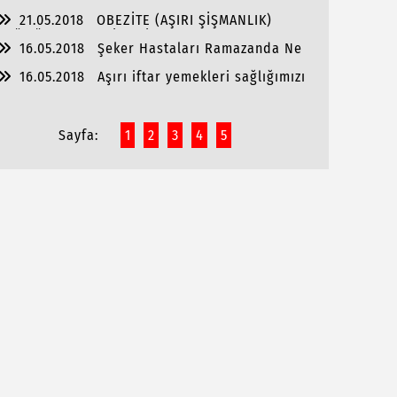
21.05.2018
OBEZİTE (AŞIRI ŞİŞMANLIK)
SAĞLIĞIMIZI TEHDİT EDİYOR!
16.05.2018
Şeker Hastaları Ramazanda Ne
Yapmalıdır?
16.05.2018
Aşırı iftar yemekleri sağlığımızı
bozmasın!
Sayfa:
1
2
3
4
5