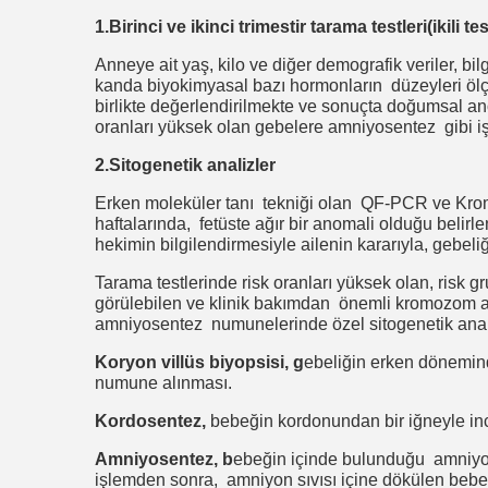
1.Birinci ve ikinci trimestir tarama testleri(ikili t
Anneye ait yaş, kilo ve diğer demografik veriler, 
kanda biyokimyasal bazı hormonların düzeyleri ölçü
birlikte değerlendirilmekte ve sonuçta doğumsal ano
oranları yüksek olan gebelere amniyosentez gibi iş
2.Sitogenetik analizler
Erken moleküler tanı tekniği olan QF-PCR ve Kromo
haftalarında, fetüste ağır bir anomali olduğu beli
hekimin bilgilendirmesiyle ailenin kararıyla, gebel
Tarama testlerinde risk oranları yüksek olan, ris
görülebilen ve klinik bakımdan önemli kromozom ano
amniyosentez numunelerinde özel sitogenetik analiz
Koryon villüs biyopsisi, g
ebeliğin erken döneminde
numune alınması.
Kordosentez,
bebeğin kordonundan bir iğneyle i
Amniyosentez, b
ebeğin içinde bulunduğu amniyon s
işlemden sonra, amniyon sıvısı içine dökülen beb