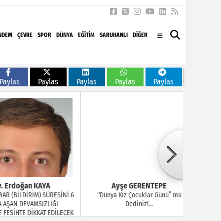
NDEM
ÇEVRE
SPOR
DÜNYA
EĞITIM
SARUHANLI
DİĞER
Paylas
Paylas
Paylas
Paylas
Paylas
doğan KAYA
Ayşe GERENTEPE
B
BİLDİRİM) SÜRESİNİ 6
“Dünya Kız Çocuklar Günü” mü
Arkad
N DEVAMSIZLIĞI
Dediniz!...
HTE DİKKAT EDİLECEK