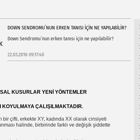
HU
DOWN SENDROMU´NUN ERKEN TANISI IÇIN NE YAPILABILIR?
Down Sendromu´nun erken tanısı için ne yapılabilir?
IK
22.03.2016 09:17:40
SAL KUSURLAR YENI YÖNTEMLER
I KOYULMAYA ÇALIŞILMAKTADIR.
ir çifti, erkekte XY, kadında XX olarak cinsiyeti
ması halinde, birbirinde farklı ve değişik şiddette