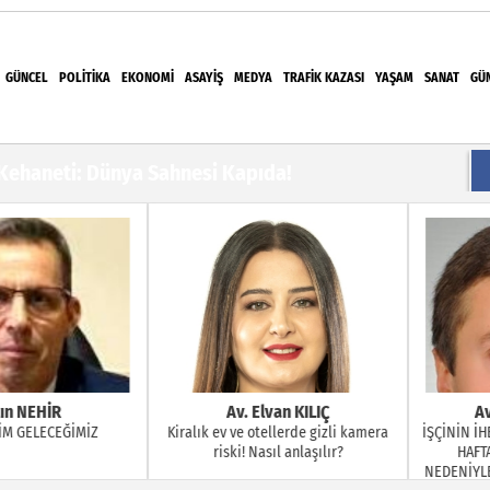
GÜNCEL
POLITIKA
EKONOMI
ASAYIŞ
MEDYA
TRAFIK KAZASI
YAŞAM
SANAT
GÜ
i Meydanı Şenlendirdi
 Kehaneti: Dünya Sahnesi Kapıda!
Dereceye Giren Öğrencilere Plaket
ÜM MERKEZİ VATANDAŞIN TALEPLERİNE HIZLA
rdan Kurumlar Vergisine: "Sponsorluk" Neden Her
lı?"
EHİR
Av. Elvan KILIÇ
Av. Er
ELECEĞİMİZ
Kiralık ev ve otellerde gizli kamera
İŞÇİNİN İHBAR (
riski! Nasıl anlaşılır?
HAFTA AŞA
NEDENİYLE FESİ