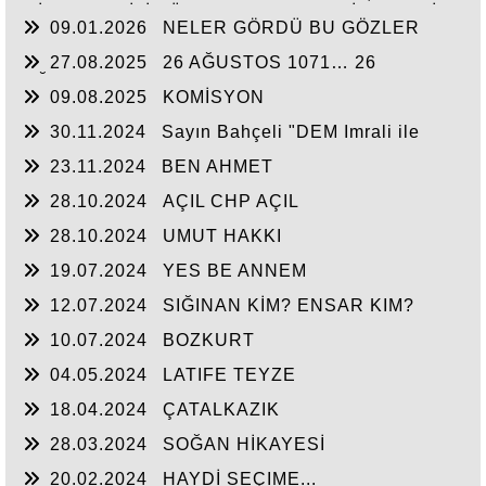
MİLLETVEKİLİ YÜCEL BULUT'TAN DİNLEYELİM!
09.01.2026
NELER GÖRDÜ BU GÖZLER
27.08.2025
26 AĞUSTOS 1071… 26
AĞUSTOS 2025
09.08.2025
KOMİSYON
30.11.2024
Sayın Bahçeli "DEM Imrali ile
görüşsün" ded
23.11.2024
BEN AHMET
28.10.2024
AÇIL CHP AÇIL
28.10.2024
UMUT HAKKI
19.07.2024
YES BE ANNEM
12.07.2024
SIĞINAN KİM? ENSAR KIM?
10.07.2024
BOZKURT
04.05.2024
LATIFE TEYZE
18.04.2024
ÇATALKAZIK
28.03.2024
SOĞAN HİKAYESİ
20.02.2024
HAYDİ SEÇIME...