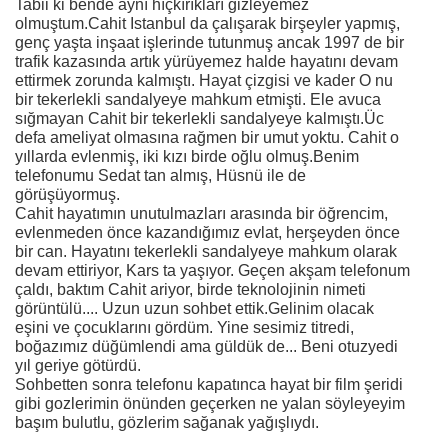
Tabii ki bende aynı hıçkırıkları gizleyemez
olmuştum.Cahit Istanbul da çalışarak birşeyler yapmış,
genç yaşta inşaat işlerinde tutunmuş ancak 1997 de bir
trafik kazasında artık yürüyemez halde hayatını devam
ettirmek zorunda kalmıştı. Hayat çizgisi ve kader O nu
bir tekerlekli sandalyeye mahkum etmişti. Ele avuca
sığmayan Cahit bir tekerlekli sandalyeye kalmıştı.Üc
defa ameliyat olmasına rağmen bir umut yoktu. Cahit o
yıllarda evlenmiş, iki kızı birde oğlu olmuş.Benim
telefonumu Sedat tan almış, Hüsnü ile de
görüşüyormuş.
Cahit hayatımın unutulmazları arasında bir öğrencim,
evlenmeden önce kazandığımız evlat, herşeyden önce
bir can. Hayatını tekerlekli sandalyeye mahkum olarak
devam ettiriyor, Kars ta yaşıyor. Geçen akşam telefonum
çaldı, baktım Cahit ariyor, birde teknolojinin nimeti
görüntülü.... Uzun uzun sohbet ettik.Gelinim olacak
eşini ve çocuklarını gördüm. Yine sesimiz titredi,
boğazımız düğümlendi ama güldük de... Beni otuzyedi
yıl geriye götürdü.
Sohbetten sonra telefonu kapatınca hayat bir film şeridi
gibi gozlerimin önünden geçerken ne yalan söyleyeyim
başım bulutlu, gözlerim sağanak yağışlıydı.