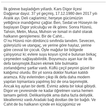
İlk göreve başladığım yıllardı. Kars Digor ilçesi
Dağpınar dayız. 37 yıl geçmiş, 17.12.1980 den 2017 yılı
Aralık ayı. Deli caglarimiz, herşeye gücümüzün
yettiğince inandığımız çağlar. Ben, Sedat ve Hüseyin ile
başlayan Digor yolculuğu ve ilk görev. Sonra Hüsnü,
Tahsin, Metin, Musa, Muhsin ve Ismail in dahil olarak
halkanın genişlemesi. Bir de Cahit...
O´nu Hüsnü nün dördüncü sınıfında tanıdım. Sevecen,
güleryüzlü ve utangaç, ve yerine göre haylaz, yerine
göre cevval bir çocuk. Öyle mağdur bir bölgede
çalışıyoruz ki; evlere suyu koyun içind e bulunan birkaç
çeşmeden sağlayabilirdik. Boyumuzu aşan kar ile ilk
defa tanışmıştık.Bazen ekmek bile bulmakta
zorlandığımız şartlar vardı. Küflü çeçil peyniri güzel bir
katığımız olurdu. Bir yıl sonra doktor Nurkan katıldı
aramıza. Köy evlerinden çıkıp ilk defa daha modern
yapılan lojmanlara yapılmış biz de ona taşınmıştık.
Ancak kış ayları bir dertti. Evimiz adeta bir lokal gibiydi.
Digor ve çevresinde ne kadar öğretmen varsa hemen
tamamı gelirdi. Delikanlıydık ama daha fazla deliydik.
Ideallerimiz vardı.Aradaki bağ dosttan öte bir bağdı. Ve
Cahit de bu halkanın içinde en küçügümüz ve