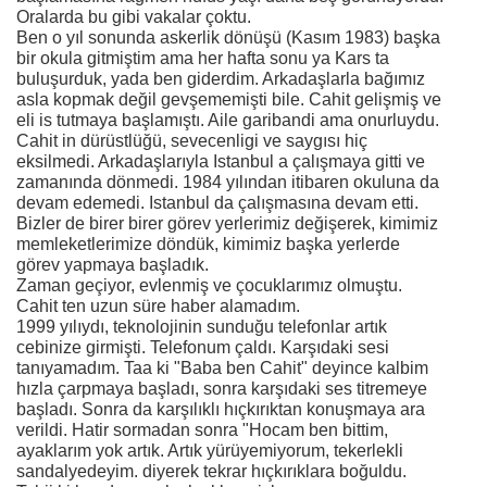
Oralarda bu gibi vakalar çoktu.
Ben o yıl sonunda askerlik dönüşü (Kasım 1983) başka
bir okula gitmiştim ama her hafta sonu ya Kars ta
buluşurduk, yada ben giderdim. Arkadaşlarla bağımız
asla kopmak değil gevşememişti bile. Cahit gelişmiş ve
eli is tutmaya başlamıştı. Aile garibandi ama onurluydu.
Cahit in dürüstlüğü, sevecenligi ve saygısı hiç
eksilmedi. Arkadaşlarıyla Istanbul a çalışmaya gitti ve
zamanında dönmedi. 1984 yılından itibaren okuluna da
devam edemedi. Istanbul da çalışmasına devam etti.
Bizler de birer birer görev yerlerimiz değişerek, kimimiz
memleketlerimize döndük, kimimiz başka yerlerde
görev yapmaya başladık.
Zaman geçiyor, evlenmiş ve çocuklarımız olmuştu.
Cahit ten uzun süre haber alamadım.
1999 yılıydı, teknolojinin sunduğu telefonlar artık
cebinize girmişti. Telefonum çaldı. Karşıdaki sesi
tanıyamadım. Taa ki "Baba ben Cahit" deyince kalbim
hızla çarpmaya başladı, sonra karşıdaki ses titremeye
başladı. Sonra da karşılıklı hıçkırıktan konuşmaya ara
verildi. Hatir sormadan sonra "Hocam ben bittim,
ayaklarım yok artık. Artık yürüyemiyorum, tekerlekli
sandalyedeyim. diyerek tekrar hıçkırıklara boğuldu.