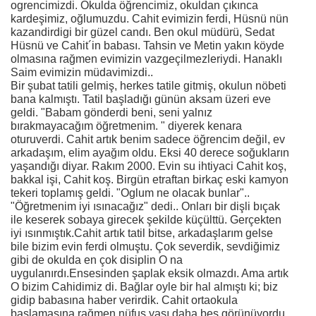
ogrencimizdi. Okulda öğrencimiz, okuldan çıkınca
kardeşimiz, oğlumuzdu. Cahit evimizin ferdi, Hüsnü nün
kazandirdigi bir güzel candı. Ben okul müdürü, Sedat
Hüsnü ve Cahit´in babası. Tahsin ve Metin yakın köyde
olmasına rağmen evimizin vazgeçilmezleriydi. Hanaklı
Saim evimizin müdavimizdi..
Bir şubat tatili gelmiş, herkes tatile gitmiş, okulun nöbeti
bana kalmıştı. Tatil başladığı günün aksam üzeri eve
geldi. "Babam gönderdi beni, seni yalnız
bırakmayacağım öğretmenim. " diyerek kenara
oturuverdi. Cahit artık benim sadece öğrencim değil, ev
arkadaşım, elim ayağım oldu. Eksi 40 derece soğukların
yaşandığı diyar. Rakım 2000. Evin su ihtiyaci Cahit koş,
bakkal işi, Cahit koş. Birgün etraftan birkaç eski kamyon
tekeri toplamış geldi. "Oglum ne olacak bunlar"..
"Öğretmenim iyi ısınacağız" dedi.. Onları bir dişli bıçak
ile keserek sobaya girecek şekilde küçülttü. Gerçekten
iyi ısınmıştık.Cahit artık tatil bitse, arkadaşlarım gelse
bile bizim evin ferdi olmuştu. Çok severdik, sevdiğimiz
gibi de okulda en çok disiplin O na
uygulanırdı.Ensesinden şaplak eksik olmazdı. Ama artık
O bizim Cahidimiz di. Bağlar oyle bir hal almıştı ki; biz
gidip babasına haber verirdik. Cahit ortaokula
başlamasına rağmen nüfus yaşı daha beş görünüyordu.