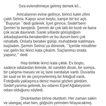
Sıra evlendirmeye gelmiş demek ki!...
Amcalarının evine gelince, birinci katın zilini
çaldı Selma. Kapıyı uzun boylu, sarışın bir kız açtı.
´´Buyurun ´´dedi gülerek. İçeri girince, Sedef beni
Şermin´le tanıştırdı. Şermin de çok tatlı bir kızdı ve bana
çok sıcak davrandı. Sanki yıllardır görüştüğüm
arkadaşlarımla beraberdim ve bu durum beni çok
rahatlattı. Onlarla beraber gülüp, muhabbete katılmaya
başladım. Şermin Selma´ya dönerek, ´´İçeride misafirler
var, gelin biz ikinci kata çıkalım. Saçlarımızı orada
yaparız,´´ dedi.
Hep birlikte ikinci kata çıktık. Ev boştu,
sadece odalardan birinde, iki sandıklı divan, bir somya,
bir çalışma masası ve üç tane sandalye vardı. Duvarda
bir saat ve bir de çerçevelenmiş bir fotoğraf vardı.
Fotoğrafa yaklaşınca deniz mavisi gözleri gördüm.
Sedef yanıma gelerek, bu odanın Eşref Ağabeysinin
odası olduğunu söyledi.
Divanlardan birine oturdum. Her zaman sakin
ve utangaç olan ben, göğsüm yerinden fırlayacakmış