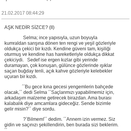
21.02.2017 08:44:29
AŞK NEDİR SİZCE? (II)
Selma; ince yapısıyla, uzun boyuyla
kumraldan sarışına dönen ten rengi ve yeşil gözleriyle
oldukça çekici bir kızdı. Kendine güveni tam, kişiliği
oturmuş ve kendine has hareketleriyle oldukça dikkat
çekiciydi. Sedef ise ergen kızlar gibi yerinde
duramayan, çok konuşan, gülünce gözlerinde ışıklar
saçan buğday tenli, açık kahve gözleriyle kelebekler
uçuran bir kızdı.
´´Bu gece kına gecesi yengemlerin bahçede
olacak,´´ dedi Selma ´´Saçlarımızı yapabilmemiz için,
arkadaşım malzeme getirecek birazdan. Ama burası
kalabalık diye amcamlara gideceğiz. Sende bizimle
gelir misin?´´ diye sordu.
?´Bilmem!´´ dedim. ´´Annem izin vermez. Siz
gidin ve saçınızı şekillendirin, ben burada sizi beklerim.
´´