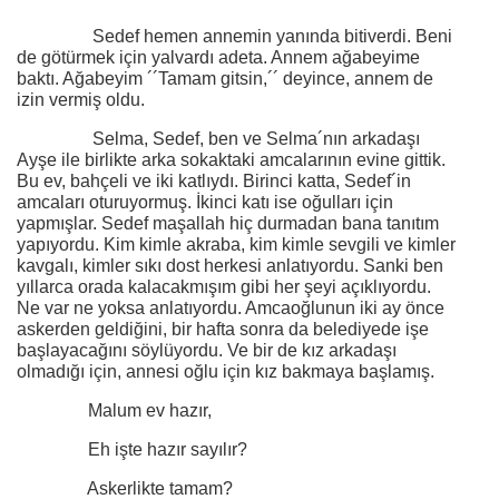
Sedef hemen annemin yanında bitiverdi. Beni
de götürmek için yalvardı adeta. Annem ağabeyime
baktı. Ağabeyim ´´Tamam gitsin,´´ deyince, annem de
izin vermiş oldu.
Selma, Sedef, ben ve Selma´nın arkadaşı
Ayşe ile birlikte arka sokaktaki amcalarının evine gittik.
Bu ev, bahçeli ve iki katlıydı. Birinci katta, Sedef´in
amcaları oturuyormuş. İkinci katı ise oğulları için
yapmışlar. Sedef maşallah hiç durmadan bana tanıtım
yapıyordu. Kim kimle akraba, kim kimle sevgili ve kimler
kavgalı, kimler sıkı dost herkesi anlatıyordu. Sanki ben
yıllarca orada kalacakmışım gibi her şeyi açıklıyordu.
Ne var ne yoksa anlatıyordu. Amcaoğlunun iki ay önce
askerden geldiğini, bir hafta sonra da belediyede işe
başlayacağını söylüyordu. Ve bir de kız arkadaşı
olmadığı için, annesi oğlu için kız bakmaya başlamış.
Malum ev hazır,
Eh işte hazır sayılır?
Askerlikte tamam?