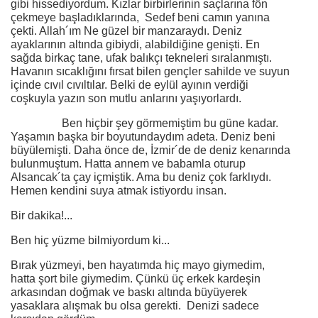
gibi hissediyordum. Kızlar birbirlerinin saçlarına fön
çekmeye başladıklarında, Sedef beni camın yanına
çekti. Allah´ım Ne güzel bir manzaraydı. Deniz
ayaklarının altında gibiydi, alabildiğine genişti. En
sağda birkaç tane, ufak balıkçı tekneleri sıralanmıştı.
Havanın sıcaklığını fırsat bilen gençler sahilde ve suyun
içinde cıvıl cıvıltılar. Belki de eylül ayının verdiği
coşkuyla yazın son mutlu anlarını yaşıyorlardı.
Ben hiçbir şey görmemiştim bu güne kadar.
Yaşamın başka bir boyutundaydım adeta. Deniz beni
büyülemişti. Daha önce de, İzmir´de de deniz kenarında
bulunmuştum. Hatta annem ve babamla oturup
Alsancak´ta çay içmiştik. Ama bu deniz çok farklıydı.
Hemen kendini suya atmak istiyordu insan.
Bir dakika!...
Ben hiç yüzme bilmiyordum ki...
Bırak yüzmeyi, ben hayatımda hiç mayo giymedim,
hatta şort bile giymedim. Çünkü üç erkek kardeşin
arkasından doğmak ve baskı altında büyüyerek
yasaklara alışmak bu olsa gerekti. Denizi sadece