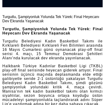
Turgutlu, Şampiyonluk Yolunda Tek Yürek: Final Heyecanı
Dev Ekranda Yaşanacak
Turgutlu, Şampiyonluk Yolunda Tek Yürek: Final
Heyecanı Dev Ekranda Yaşanacak
Turgutlu Belediyesi Kadın Basketbol Takımı ile
Kırklareli Belediyesi Kırklareli Fen Bilimleri arasında
16 Mayıs Cumartesi günü oynanacak play-off final
serisi 4. maçı, 15 Temmuz Demokrasi Şehitleri
Alanı’nda kurulacak dev ekranda yayınlanacak.
Halkbank Türkiye Kadınlar Basketbol Ligi (TKBL)
play-off final serisinde heyecan giderek artıyor. Final
serisinin üçüncü maçında deplasmanda elde ettiği
galibiyetle seride 2-1 üstünlüğü yakalayan Turgutlu
Belediyesi Kadın Basketbol Takımı, şimdi gözünü
şampiyonluk yolundaki kritik 4. maça çevirdi.
Manisa’nın tek kadın basketbol takımı olan kırmızı
siyahlılar, sezon boyunca ortaya koyduğu üstün
mücadeleyi şampiyonlukla taçlandırarak adını Süper
Lig’e yazdırmak adına bir kez daha sahaya çıkacak.