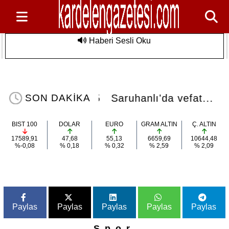
Haberi Sesli Oku
Saruhanlı'da vefat...
Son Dakika
14:45
Saruhanlı'da vefat...
SON DAKİKA
BIST 100
DOLAR
EURO
GRAM ALTIN
Ç. ALTIN
17589,91
47,68
55,13
6659,69
10644,48
%-0,08
% 0,18
% 0,32
% 2,59
% 2,09
Paylas
Paylas
Paylas
Paylas
Paylas
Spor