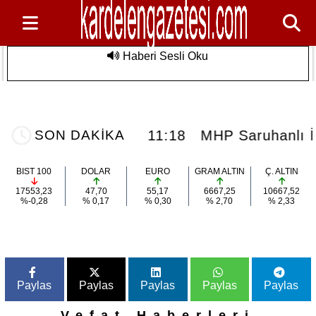
Haberi Sesli Oku
n Özel
MHP Saruhanlı İlçe Teşkilatı 15. Olağan
Son Dakika
ulmaz Deniz
Kongresine Gidiyor: Başkan Baki Ulu
Görevini Devrediyor
niz Etkinliği
11:18
MHP Saruhanlı İlçe 
SON DAKİKA
BIST 100
DOLAR
EURO
GRAM ALTIN
Ç. ALTIN
17553,23
47,70
55,17
6667,25
10667,52
%-0,28
% 0,17
% 0,30
% 2,70
% 2,33
Paylas
Paylas
Paylas
Paylas
Paylas
Vefat Haberleri