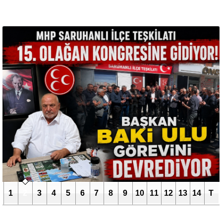
1
2
3
4
5
6
7
8
9
10
11
12
13
14
T