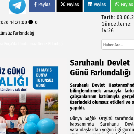
Paylas
Paylas
Paylas
Paylas
Tarih: 03.06.
2026 14:21:00
0
Güncelleme: 
14:26
tünsüz
Farkındalığı
ra Foça'da Unutulmaz Deniz Etkinliği
Kongresine Gidiyor: Başkan Baki Ulu Görevini Devrediyor
 İncelemelerde Bulundu, Develi Mahallesi’nde
açıklama
Saruhanlı Devlet
Günü Farkındalığı
Saruhanlı Devlet Hastanesi’
bilinçlendirmek amacıyla fark
çalışanlarının katılımıyla gerçe
üzerindeki olumsuz etkileri ve 
yapıldı.
Dünya Sağlık Örgütü tarafında
kapsamında Saruhanlı Devl
vatandaşlardan yoğun ilgi gördü