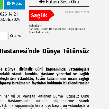
Haberi Sesli Oku
Paylas
Saglik Haberleri
2026 14:21
Saglik
03.06.2026
Haberler
Saruhanlı Devlet Hastanesi’nde Dünya Tütünsüz
Günü Farkındalığı
ARA
 Hastanesi’nde Dünya Tütünsüz
nde Dünya Tütünsüz Günü kapsamında vatandaşları
ındalık standı kuruldu. Hastane yönetimi ve sağlık
kleştirilen etkinlikte, tütün kullanımının insan sağlığı
sigarayı bırakmanın faydaları hakkında bilgilendirmeler
n her yıl 31 Mayıs'ta kutlanan Dünya Tütünsüz Günü
et Hastanesi’nde kurulan bilgilendirme standı
. Etkinlik kapsamında hastaneye başvuran vatandaşlara