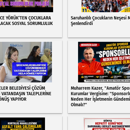
CE YÖRÜK’TEN ÇOCUKLARA
Saruhanlılı Çocukların Neşesi 
LACAK SOSYAL SORUMLULUK
Şenlendirdi
LER BELEDİYESİ ÇÖZÜM
Muharrem Kazer, "Amatör Spo
 VATANDAŞIN TALEPLERİNE
Kurumlar Vergisine: "Sponsorl
ÖNÜŞ YAPIYOR
Neden Her İşletmenin Gündem
Olmalı?"