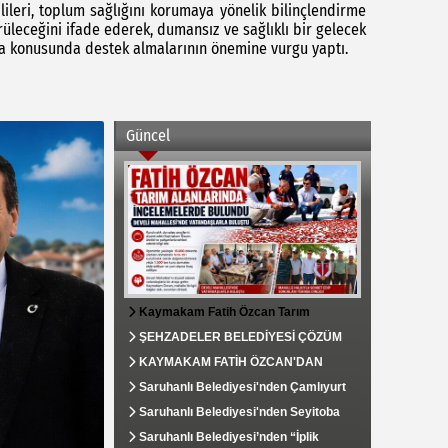
lileri, toplum sağlığını korumaya yönelik bilinçlendirme
rüleceğini ifade ederek, dumansız ve sağlıklı bir gelecek
ma konusunda destek almalarının önemine vurgu yaptı.
Güncel
Kaymakam Fatih Özcan Tarım
Alanlarında İncelemelerde Bulundu,
ŞEHZADELER BELEDİYESİ ÇÖZÜM
Develi Mahallesi’nde Vatandaşlarla
MERKEZİ VATANDAŞIN TALEPLERİNE
KAYMAKAM FATİH ÖZCAN'DAN
Buluştu
HIZLA DÖNÜŞ YAPIYOR
SOSYAL YARDIMLAŞMA VE
Saruhanlı Belediyesi'nden Çamlıyurt
DAYANIŞMA VAKFI'NA ZİYARET
Mahallesi'ne Kapsamlı Çevre
Saruhanlı Belediyesi'nden Seyitoba
Düzenlemesi
Mahallesi'ne Tarımsal Su Desteği
Saruhanlı Belediyesi’nden “İplik