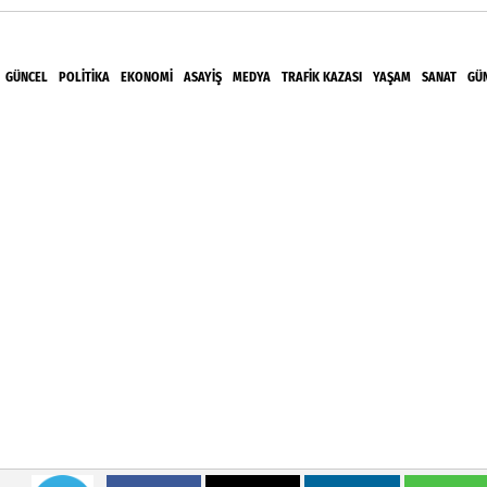
GÜNCEL
POLITIKA
EKONOMI
ASAYIŞ
MEDYA
TRAFIK KAZASI
YAŞAM
SANAT
GÜ