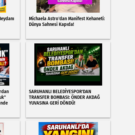
Meydanı
Michaela Astro'dan Manifest Kehaneti:
Dünya Sahnesi Kapıda!
rdan
SARUHANLI BELEDİYESPOR'DAN
uk"
TRANSFER BOMBASI: ÖNDER AKDAĞ
inde
YUVASINA GERİ DÖNDÜ!