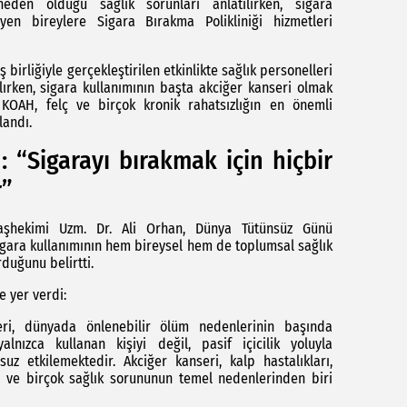
eden olduğu sağlık sorunları anlatılırken, sigara
eyen bireylere Sigara Bırakma Polikliniği hizmetleri
 birliğiyle gerçekleştirilen etkinlikte sağlık personelleri
lırken, sigara kullanımının başta akciğer kanseri olmak
 KOAH, felç ve birçok kronik rahatsızlığın en önemli
landı.
: “Sigarayı bırakmak için hiçbir
r”
aşhekimi Uzm. Dr. Ali Orhan, Dünya Tütünsüz Günü
igara kullanımının hem bireysel hem de toplumsal sağlık
rduğunu belirtti.
 yer verdi:
eri, dünyada önlenebilir ölüm nedenlerinin başında
alnızca kullanan kişiyi değil, pasif içicilik yoluyla
uz etkilemektedir. Akciğer kanseri, kalp hastalıkları,
ı ve birçok sağlık sorununun temel nedenlerinden biri