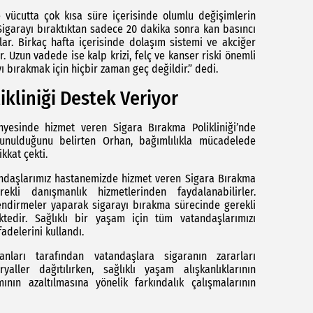
te vücutta çok kısa süre içerisinde olumlu değişimlerin
Sigarayı bıraktıktan sadece 20 dakika sonra kan basıncı
r. Birkaç hafta içerisinde dolaşım sistemi ve akciğer
. Uzun vadede ise kalp krizi, felç ve kanser riski önemli
ı bırakmak için hiçbir zaman geç değildir.” dedi.
ikliniği Destek Veriyor
nyesinde hizmet veren Sigara Bırakma Polikliniği’nde
unulduğunu belirten Orhan, bağımlılıkla mücadelede
kkat çekti.
andaşlarımız hastanemizde hizmet veren Sigara Bırakma
rekli danışmanlık hizmetlerinden faydalanabilirler.
endirmeler yaparak sigarayı bırakma sürecinde gerekli
ktedir. Sağlıklı bir yaşam için tüm vatandaşlarımızı
adelerini kullandı.
anları tarafından vatandaşlara sigaranın zararları
yaller dağıtılırken, sağlıklı yaşam alışkanlıklarının
mının azaltılmasına yönelik farkındalık çalışmalarının