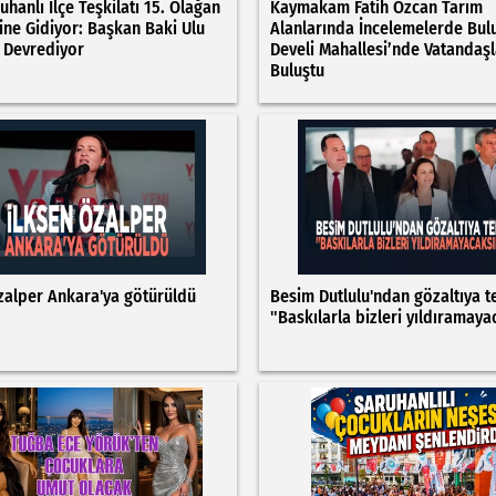
hanlı İlçe Teşkilatı 15. Olağan
Kaymakam Fatih Özcan Tarım
ne Gidiyor: Başkan Baki Ulu
Alanlarında İncelemelerde Bul
 Devrediyor
Develi Mahallesi’nde Vatandaşl
Buluştu
zalper Ankara'ya götürüldü
Besim Dutlulu'ndan gözaltıya t
"Baskılarla bizleri yıldıramaya