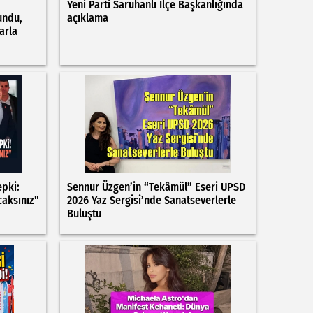
Yeni Parti Saruhanlı İlçe Başkanlığında
undu,
açıklama
arla
epki:
Sennur Üzgen’in “Tekâmül” Eseri UPSD
caksınız"
2026 Yaz Sergisi’nde Sanatseverlerle
Buluştu