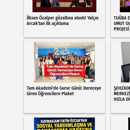
İlksen Özalper gözaltına alındı! Yalçın
TUĞBA E
Arcak'tan ilk açıklama
UMUT O
PROJESİ
Tam Akademi'de Gurur Günü: Dereceye
ŞEHZADE
Giren Öğrencilere Plaket
MERKEZİ
HIZLA D