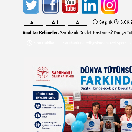
Saglik
3.06.
Saruhanlı'da vefat...
Anahtar Kelimeler:
Saruhanlı
Devlet
Hastanesi’
Dünya
Tü
Saruhanlı Belediyesi'nden Özel Sporcula
Son Dakika
MHP Saruhanlı İlçe Teşkilatı 15. Olağan 
Kaymakam Fatih Özcan Tarım Alanlarında
Vatandaşlarla Buluştu
Yeni Parti Saruhanlı İlçe Başkanlığında 