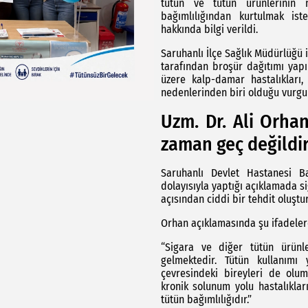
tütün ve tütün ürünlerinin n
bağımlılığından kurtulmak ist
hakkında bilgi verildi.
Saruhanlı İlçe Sağlık Müdürlüğü iş
tarafından broşür dağıtımı yapı
üzere kalp-damar hastalıkları,
nedenlerinden biri olduğu vurgu
Uzm. Dr. Ali Orhan
zaman geç değildi
Saruhanlı Devlet Hastanesi B
dolayısıyla yaptığı açıklamada s
açısından ciddi bir tehdit oluştu
Orhan açıklamasında şu ifadelere
“Sigara ve diğer tütün ürünl
gelmektedir. Tütün kullanımı y
çevresindeki bireyleri de olums
kronik solunum yolu hastalıklar
tütün bağımlılığıdır.”