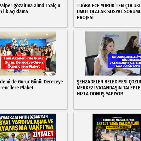
zalper gözaltına alındı! Yalçın
TUĞBA ECE YÖRÜK’TEN ÇOCUK
n ilk açıklama
UMUT OLACAK SOSYAL SORUM
PROJESİ
demi'de Gurur Günü: Dereceye
ŞEHZADELER BELEDİYESİ ÇÖZÜ
rencilere Plaket
MERKEZİ VATANDAŞIN TALEPLE
HIZLA DÖNÜŞ YAPIYOR