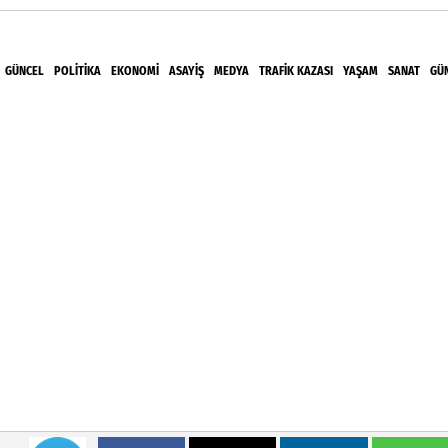
GÜNCEL
POLITIKA
EKONOMI
ASAYIŞ
MEDYA
TRAFIK KAZASI
YAŞAM
SANAT
GÜ