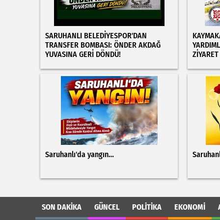
SARUHANLI BELEDİYESPOR'DAN
KAYMAKA
TRANSFER BOMBASI: ÖNDER AKDAĞ
YARDIML
YUVASINA GERİ DÖNDÜ!
ZİYARET
Saruhanlı'da yangın…
Saruhanl
SON DAKIKA
GÜNCEL
POLITIKA
EKONOMI