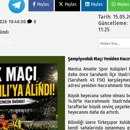
Paylas
Paylas
Paylas
Paylas
Tarih: 15.05.
026 10:46:00
0
Güncelleme: 
 İncelemelerde Bulundu, Develi Mahallesi’nde
11:25
lındı
açıklama
attan kopardı
kılarla bizleri yıldıramayacaksınız"
Şampiyonluk Maçı Yeniden Hacır
Manisa Amatör Spor Kulüpleri Fe
daha önce Saruhanlı İlçe Stadı’
(Saruhanlı 45 FSK) karşılaşmas
adresi yeniden Hacırahmanlı Sta
Büyük heyecana sahne olması bek
14.00’te Hacırahmanlı Stadı’n
taraftarlar büyük sevinç yaşarke
heyecanını daha da artırdı.
Bilindiği üzere Tirkeşspor Kul
kendi sahalarında oynanması ge