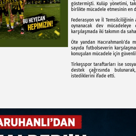
göstermişti. Kulüp yönetimi, t
birlikte mücadele etmesinin en d
Federasyon ve İl Temsilciliğinin
oynanacak dev mücadeleye çev
karşılaşmada iki takımın da saha
Öte yandan Hacırahmanlı’da maç
sayıda futbolseverin karşılaşma
konuşulan mücadele için güvenlik
Tirkeşspor taraftarları ise sosy
destek çağrısında bulunara
istediklerini ifade etti.