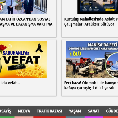
M FATİH ÖZCAN'DAN SOSYAL
Kurtuluş Mahallesi'nde Asfalt 
AŞMA VE DAYANIŞMA VAKFI'NA
Çalışmaları Aralıksız Sürüyor
ı'da vefat...
Feci kaza! Otomobil ile kamyo
kafaya çarpıştı; 1 ölü 1 yaralı
ASAYIŞ
MEDYA
TRAFIK KAZASI
YAŞAM
SANAT
GÜND