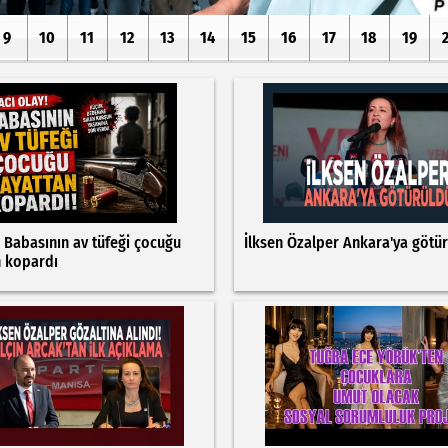
9
10
11
12
13
14
15
16
17
18
19
: Babasının av tüfeği çocuğu
İlksen Özalper Ankara'ya götü
n kopardı