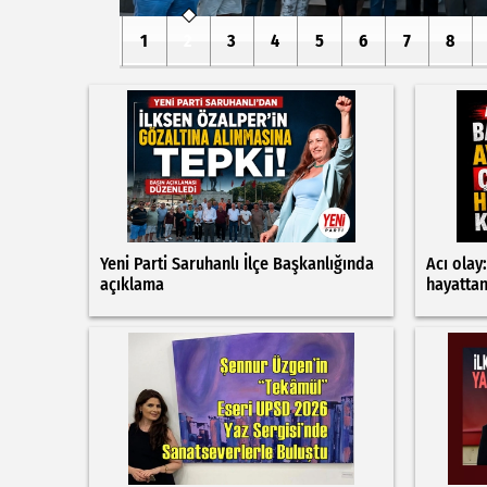
1
2
3
4
5
6
7
8
Yeni Parti Saruhanlı İlçe Başkanlığında
Acı olay
açıklama
hayatta