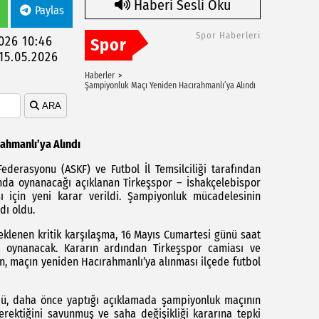
Haberi Sesli Oku
Paylas
Spor Haberleri
2026 10:46
Spor
15.05.2026
Haberler
Şampiyonluk Maçı Yeniden Hacırahmanlı’ya Alındı
ARA
ahmanlı’ya Alındı
derasyonu (ASKF) ve Futbol İl Temsilciliği tarafından
nda oynanacağı açıklanan Tirkeşspor – İshakçelebispor
ı için yeni karar verildi. Şampiyonluk mücadelesinin
dı oldu.
lenen kritik karşılaşma, 16 Mayıs Cumartesi günü saat
da oynanacak. Kararın ardından Tirkeşspor camiası ve
n, maçın yeniden Hacırahmanlı’ya alınması ilçede futbol
übü, daha önce yaptığı açıklamada şampiyonluk maçının
rektiğini savunmuş ve saha değişikliği kararına tepki