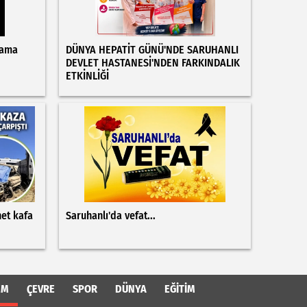
Yama
DÜNYA HEPATİT GÜNÜ'NDE SARUHANLI
DEVLET HASTANESİ'NDEN FARKINDALIK
ETKİNLİĞİ
net kafa
Saruhanlı'da vefat...
EM
ÇEVRE
SPOR
DÜNYA
EĞITIM