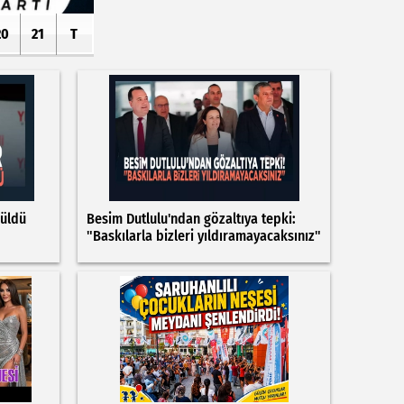
20
21
T
rüldü
Besim Dutlulu'ndan gözaltıya tepki:
"Baskılarla bizleri yıldıramayacaksınız"