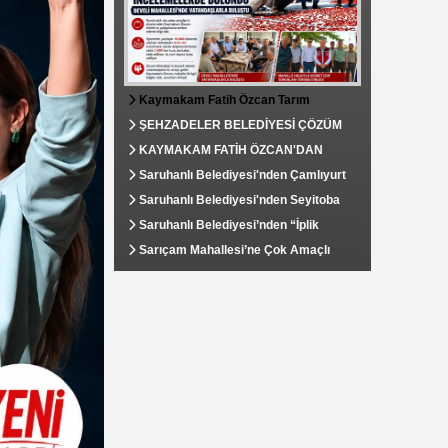
Kaymakam Fatih Özcan Tarım
Alanlarında İncelemelerde Bulundu,
ŞEHZADELER BELEDİYESİ ÇÖZÜM
Develi Mahallesi’nde Vatandaşlarla
MERKEZİ VATANDAŞIN TALEPLERİNE
KAYMAKAM FATİH ÖZCAN'DAN
Buluştu
HIZLA DÖNÜŞ YAPIYOR
SOSYAL YARDIMLAŞMA VE
Saruhanlı Belediyesi'nden Çamlıyurt
DAYANIŞMA VAKFI'NA ZİYARET
Mahallesi'ne Kapsamlı Çevre
Saruhanlı Belediyesi'nden Seyitoba
Düzenlemesi
Mahallesi'ne Tarımsal Su Desteği
Saruhanlı Belediyesi’nden “İplik
Yolu”nda Yoğun Mesai: Sıcak Asfalt
Sarıçam Mahallesi’ne Çok Amaçlı
Çalışmaları Aralıksız Sürüyor
Hizmet Binası Kazandırıldı