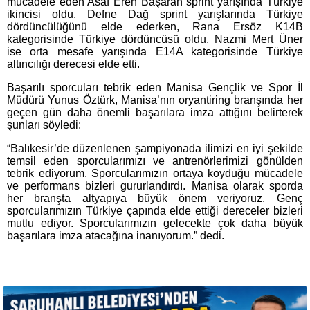
mücadele eden Asaf Eren Başaran sprint yarışında Türkiye
ikincisi oldu. Defne Dağ sprint yarışlarında Türkiye
dördüncülüğünü elde ederken, Rana Ersöz K14B
kategorisinde Türkiye dördüncüsü oldu. Nazmi Mert Üner
ise orta mesafe yarışında E14A kategorisinde Türkiye
altıncılığı derecesi elde etti.
Başarılı sporcuları tebrik eden Manisa Gençlik ve Spor İl
Müdürü Yunus Öztürk, Manisa’nın oryantiring branşında her
geçen gün daha önemli başarılara imza attığını belirterek
şunları söyledi:
“Balıkesir’de düzenlenen şampiyonada ilimizi en iyi şekilde
temsil eden sporcularımızı ve antrenörlerimizi gönülden
tebrik ediyorum. Sporcularımızın ortaya koyduğu mücadele
ve performans bizleri gururlandırdı. Manisa olarak sporda
her branşta altyapıya büyük önem veriyoruz. Genç
sporcularımızın Türkiye çapında elde ettiği dereceler bizleri
mutlu ediyor. Sporcularımızın gelecekte çok daha büyük
başarılara imza atacağına inanıyorum.” dedi.