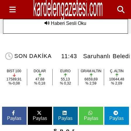
Haberi Sesli Oku
Saruhanlı Belediyesi'nden Özel
Son Dakika
Sporculara Foça'da Unutulmaz Deniz
Etkinliği
uhanlı'da vefat...
11:43
Saruhanlı Beledi
SON DAKİKA
BIST 100
DOLAR
EURO
GRAM ALTIN
Ç. ALTIN
17589,91
47,68
55,13
6659,69
10644,48
%-0,08
% 0,18
% 0,32
% 2,59
% 2,09
Paylas
Paylas
Paylas
Paylas
Paylas
Spor