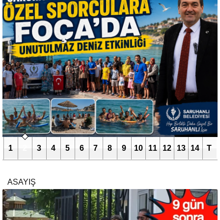
1
2
3
4
5
6
7
8
9
10
11
12
13
14
T
ASAYIŞ