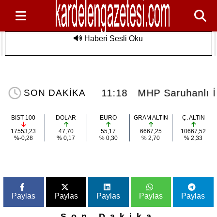
Haberi Sesli Oku
n Özel
MHP Saruhanlı İlçe Teşkilatı 15. Olağan
Son Dakika
ulmaz Deniz
Kongresine Gidiyor: Başkan Baki Ulu
Görevini Devrediyor
z Deniz Etkinliği
11:18
MHP Saruhanlı İl
SON DAKİKA
BIST 100
DOLAR
EURO
GRAM ALTIN
Ç. ALTIN
17553,23
47,70
55,17
6667,25
10667,52
%-0,28
% 0,17
% 0,30
% 2,70
% 2,33
Paylas
Paylas
Paylas
Paylas
Paylas
Son Dakika