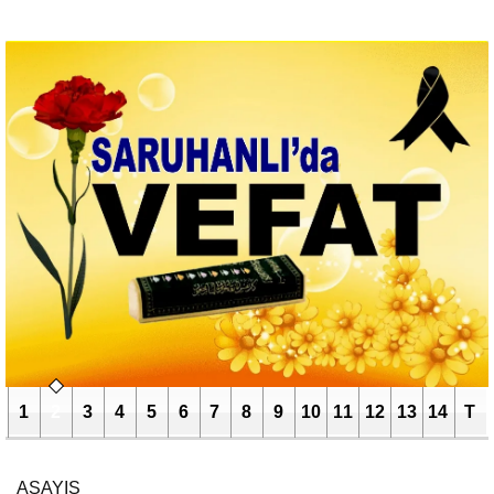
1
2
3
4
5
6
7
8
9
10
11
12
13
14
T
ASAYIŞ