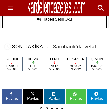
Haberi Sesli Oku
Saruhanlı'da vefat...
Son Dakika
14:45
Saruhanlı'da vefat...
SON DAKİKA
BIST 100
DOLAR
EURO
GRAM ALTIN
Ç. ALTIN
17589,91
47,71
55,12
6638,05
10634,94
%-0,08
% 0,01
% -0,06
% -0,32
% 0,00
Paylas
Paylas
Paylas
Paylas
Paylas
Güncel