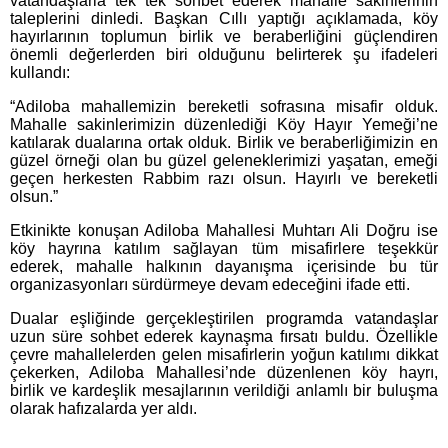
vatandaşlarla tek tek sohbet ederek mahalle sakinlerinin
taleplerini dinledi. Başkan Cıllı yaptığı açıklamada, köy
hayırlarının toplumun birlik ve beraberliğini güçlendiren
önemli değerlerden biri olduğunu belirterek şu ifadeleri
kullandı:
“Adiloba mahallemizin bereketli sofrasına misafir olduk.
Mahalle sakinlerimizin düzenlediği Köy Hayır Yemeği’ne
katılarak dualarına ortak olduk. Birlik ve beraberliğimizin en
güzel örneği olan bu güzel geleneklerimizi yaşatan, emeği
geçen herkesten Rabbim razı olsun. Hayırlı ve bereketli
olsun.”
Etkinikte konuşan Adiloba Mahallesi Muhtarı Ali Doğru ise
köy hayrına katılım sağlayan tüm misafirlere teşekkür
ederek, mahalle halkının dayanışma içerisinde bu tür
organizasyonları sürdürmeye devam edeceğini ifade etti.
Dualar eşliğinde gerçekleştirilen programda vatandaşlar
uzun süre sohbet ederek kaynaşma fırsatı buldu. Özellikle
çevre mahallelerden gelen misafirlerin yoğun katılımı dikkat
çekerken, Adiloba Mahallesi’nde düzenlenen köy hayrı,
birlik ve kardeşlik mesajlarının verildiği anlamlı bir buluşma
olarak hafızalarda yer aldı.